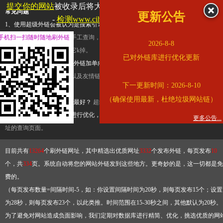
提交你的网站
被收录后将大幅提升流量和外链，
查看展示页面
常见问题
更新公告
-
检测www.cihai123.com是否收录
1、使用超级外链会被认为是搜索引擎优化作弊吗？
超级外链只是一个简便而集成
手机扫一扫随时随地刷外链
查询工具，模拟的是正常手工查询，不是作弊。如果是作弊，那您可以使用超级外
2026-8-8
推广竞争对手的网址，让它k掉。
已对外链库进行优化更新
2、网站优化单纯依靠超级外链加单向链接可行吗？
网站优化不能单纯依靠超级外
链，需要结合普通的外链以及友情链接，您可以到站长论坛发布外链，到友情链接
下一更新时间：2026-8-10
台交换友情链接。
（确保使用最新，杜绝垃圾网站链）
3、如何使用超级外链效果最好？
超级外链不同于普通的外链，它是动态的链接，
有频繁使用超级外链工具进行优化，才能获得稳定的外链
，最终使搜索引擎收录带
更多公告...
址的查询页面。
目前共有
13264
个刷外链网址，其中精选出优质网址
3332
个发布外链，每页发布
10
个，共
334
页。系统自动将您的网站外链发到这些地方。更奇妙的是，这一切都是免
费的。
（每页发布数量=间隔时间-5，如：你设置间隔时间为20秒，则每页发布15个；设置
为28秒，则每页发布23个，以此类推。时间范围在15-30秒之间，其他默认为20秒。
为了避免对网站造成负面影响，我们定期对数据库进行精简、优化，挑选优质的网