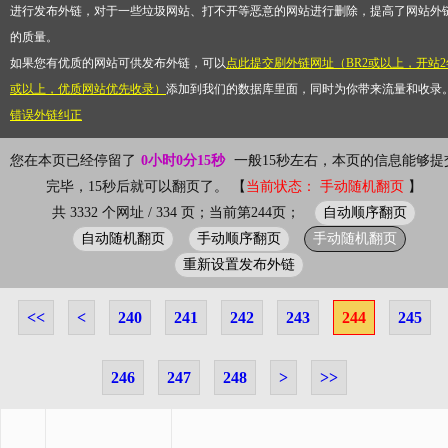
进行发布外链，对于一些垃圾网站、打不开等恶意的网站进行删除，提高了网站外
的质量。
如果您有优质的网站可供发布外链，可以
点此提交刷外链网址（BR2或以上，开站2
或以上，优质网站优先收录）
添加到我们的数据库里面，同时为你带来流量和收录
错误外链纠正
您在本页已经停留了
0小时0分15秒
一般15秒左右，本页的信息能够提
完毕，15秒后就可以翻页了。 【
当前状态： 手动随机翻页
】
自动顺序翻页
共 3332 个网址 / 334 页；当前第244页；
自动随机翻页
手动顺序翻页
手动随机翻页
重新设置发布外链
<<
<
240
241
242
243
244
245
246
247
248
>
>>