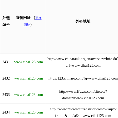
宣传网址
（
外链
更换
外链地址
编号
）
网址
http://www.chinarank.org.cn/overview/Info.do
2431
www.cihai123.com
url=www.cihai123.com
2432
www.cihai123.com
http://123.chinaso.com/?q=www.cihai123.com
http://www.ffwzw.com/siteseo/?
2433
www.cihai123.com
domain=www.cihai123.com
http://www.microsofttranslator.com/bv.aspx?
2434
www.cihai123.com
from=&to=da&a=www.cihai123.com