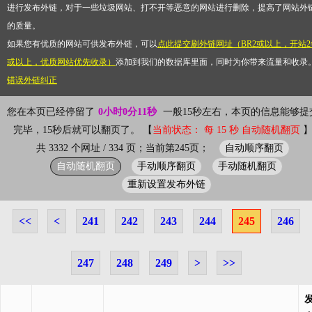
进行发布外链，对于一些垃圾网站、打不开等恶意的网站进行删除，提高了网站外
的质量。
如果您有优质的网站可供发布外链，可以
点此提交刷外链网址（BR2或以上，开站2
或以上，优质网站优先收录）
添加到我们的数据库里面，同时为你带来流量和收录
错误外链纠正
您在本页已经停留了
0小时0分11秒
一般15秒左右，本页的信息能够提
完毕，15秒后就可以翻页了。 【
当前状态： 每 15 秒 自动随机翻页
自动顺序翻页
共 3332 个网址 / 334 页；当前第245页；
自动随机翻页
手动顺序翻页
手动随机翻页
重新设置发布外链
<<
<
241
242
243
244
245
246
247
248
249
>
>>