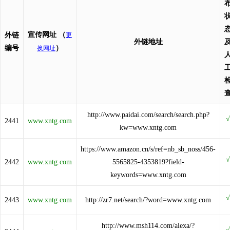
宣传网址
（
外链
更
外链地址
编号
）
换网址
http://www.paidai.com/search/search.php?
2441
www.xntg.com
kw=www.xntg.com
https://www.amazon.cn/s/ref=nb_sb_noss/456-
2442
www.xntg.com
5565825-4353819?field-
keywords=www.xntg.com
2443
www.xntg.com
http://zr7.net/search/?word=www.xntg.com
http://www.msh114.com/alexa/?