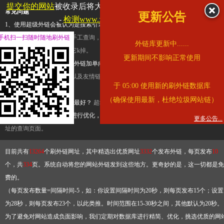
提交你的网站
被收录后将大幅提升流量和外链，
查看展示页面
常见问题
更新公告
-
检测www.xntg.com是否收录
1、使用超级外链会被认为是搜索引擎优化作弊吗？
超级外链只是一个简便而集成
手机扫一扫随时随地刷外链
查询工具，模拟的是正常手工查询，不是作弊。如果是作弊，那您可以使用超级外
外链库更新中......
推广竞争对手的网址，让它k掉。
更新期间不影响正常使用
2、网站优化单纯依靠超级外链加单向链接可行吗？
网站优化不能单纯依靠超级外
链，需要结合普通的外链以及友情链接，您可以到站长论坛发布外链，到友情链接
于 05:00 使用新的刷外链数据库
台交换友情链接。
（确保使用最新，杜绝垃圾网站链）
3、如何使用超级外链效果最好？
超级外链不同于普通的外链，它是动态的链接，
有频繁使用超级外链工具进行优化，才能获得稳定的外链
，最终使搜索引擎收录带
更多公告...
址的查询页面。
目前共有
13264
个刷外链网址，其中精选出优质网址
3332
个发布外链，每页发布
10
个，共
334
页。系统自动将您的网站外链发到这些地方。更奇妙的是，这一切都是免
费的。
（每页发布数量=间隔时间-5，如：你设置间隔时间为20秒，则每页发布15个；设置
为28秒，则每页发布23个，以此类推。时间范围在15-30秒之间，其他默认为20秒。
为了避免对网站造成负面影响，我们定期对数据库进行精简、优化，挑选优质的网