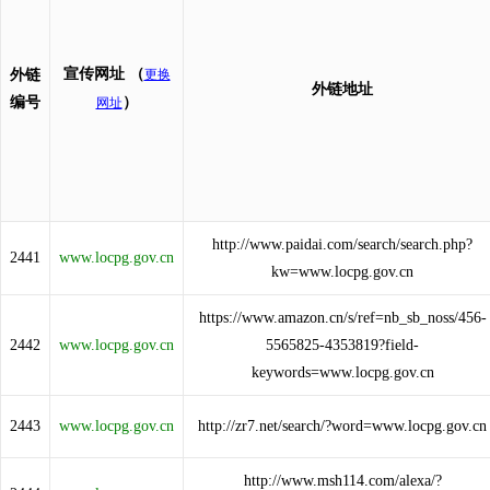
宣传网址
（
外链
更换
外链地址
编号
）
网址
http://www.paidai.com/search/search.php?
2441
www.locpg.gov.cn
kw=www.locpg.gov.cn
https://www.amazon.cn/s/ref=nb_sb_noss/456-
2442
www.locpg.gov.cn
5565825-4353819?field-
keywords=www.locpg.gov.cn
2443
www.locpg.gov.cn
http://zr7.net/search/?word=www.locpg.gov.cn
http://www.msh114.com/alexa/?