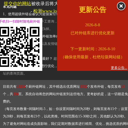
提交你的网站
被收录后将大幅提升流量和外链，
查看展示页面
常见问题
更新公告
-
检测www.locpg.gov.cn是否收录
1、使用超级外链会被认为是搜索引擎优化作弊吗？
超级外链只是一个简便而集成
手机扫一扫随时随地刷外链
查询工具，模拟的是正常手工查询，不是作弊。如果是作弊，那您可以使用超级外
2026-8-8
推广竞争对手的网址，让它k掉。
已对外链库进行优化更新
2、网站优化单纯依靠超级外链加单向链接可行吗？
网站优化不能单纯依靠超级外
链，需要结合普通的外链以及友情链接，您可以到站长论坛发布外链，到友情链接
下一更新时间：2026-8-10
台交换友情链接。
（确保使用最新，杜绝垃圾网站链）
3、如何使用超级外链效果最好？
超级外链不同于普通的外链，它是动态的链接，
有频繁使用超级外链工具进行优化，才能获得稳定的外链
，最终使搜索引擎收录带
更多公告...
址的查询页面。
目前共有
13264
个刷外链网址，其中精选出优质网址
3332
个发布外链，每页发布
10
个，共
334
页。系统自动将您的网站外链发到这些地方。更奇妙的是，这一切都是免
费的。
（每页发布数量=间隔时间-5，如：你设置间隔时间为20秒，则每页发布15个；设置
为28秒，则每页发布23个，以此类推。时间范围在15-30秒之间，其他默认为20秒。
为了避免对网站造成负面影响，我们定期对数据库进行精简、优化，挑选优质的网