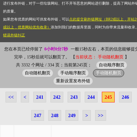
进行发布外链，对于一些垃圾网站、打不开等恶意的网站进行删除，提高了网站外
的质量。
如果您有优质的网站可供发布外链，可以
点此提交刷外链网址（BR2或以上，开站2
或以上，优质网站优先收录）
添加到我们的数据库里面，同时为你带来流量和收录
错误外链纠正
您在本页已经停留了
0小时0分8秒
一般15秒左右，本页的信息能够提
完毕，15秒后就可以翻页了。 【
当前状态： 手动随机翻页
】
自动顺序翻页
共 3332 个网址 / 334 页；当前第245页；
自动随机翻页
手动顺序翻页
手动随机翻页
重新设置发布外链
<<
<
241
242
243
244
245
246
247
248
249
>
>>