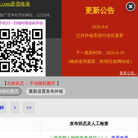
jx.com是否收录
更新公告
推广竞争对手的网址，让它k掉。
交换友情链接。
手机扫一扫随时随地刷外链
2026-8-8
址的查询页面。
已对外链库进行优化更新
的。
下一更新时间：2026-8-10
链的质量。
（确保使用最新，杜绝垃圾网站链）
。
错误外链纠正
更多公告...
 【
当前状态： 手动随机翻页
】
动随机翻页
重新设置发布外链
49
>
>>
发布状态及人工检查