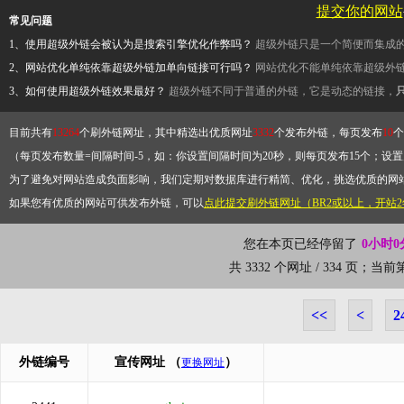
提交你的网站
常见问题
1、使用超级外链会被认为是搜索引擎优化作弊吗？
超级外链只是一个简便而集成
2、网站优化单纯依靠超级外链加单向链接可行吗？
网站优化不能单纯依靠超级外
3、如何使用超级外链效果最好？
超级外链不同于普通的外链，它是动态的链接，
目前共有
13264
个刷外链网址，其中精选出优质网址
3332
个发布外链，每页发布
10
个
（每页发布数量=间隔时间-5，如：你设置间隔时间为20秒，则每页发布15个；设置为
为了避免对网站造成负面影响，我们定期对数据库进行精简、优化，挑选优质的网
如果您有优质的网站可供发布外链，可以
点此提交刷外链网址（BR2或以上，开站
您在本页已经停留了
0小时0
共 3332 个网址 / 334 页；当
<<
<
2
外链编号
宣传网址
（
）
更换网址