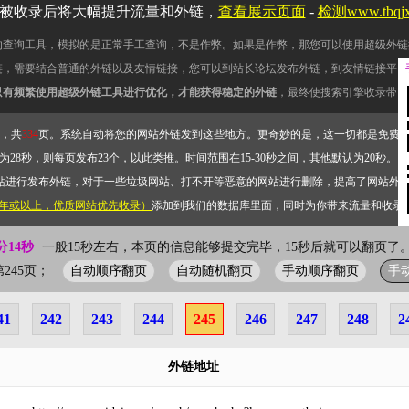
被收录后将大幅提升流量和外链，
查看展示页面
-
检测www.tbq
的查询工具，模拟的是正常手工查询，不是作弊。如果是作弊，那您可以使用超级外链
链，需要结合普通的外链以及友情链接，您可以到站长论坛发布外链，到友情链接平台
只有频繁使用超级外链工具进行优化，才能获得稳定的外链
，最终使搜索引擎收录带网
，共
334
页。系统自动将您的网站外链发到这些地方。更奇妙的是，这一切都是免费
28秒，则每页发布23个，以此类推。时间范围在15-30秒之间，其他默认为20秒。）
站进行发布外链，对于一些垃圾网站、打不开等恶意的网站进行删除，提高了网站外
2年或以上，优质网站优先收录）
添加到我们的数据库里面，同时为你带来流量和收录
分15秒
一般15秒左右，本页的信息能够提交完毕，15秒后就可以翻页了。
自动顺序翻页
自动随机翻页
手动顺序翻页
手
前第245页；
41
242
243
244
245
246
247
248
2
外链地址