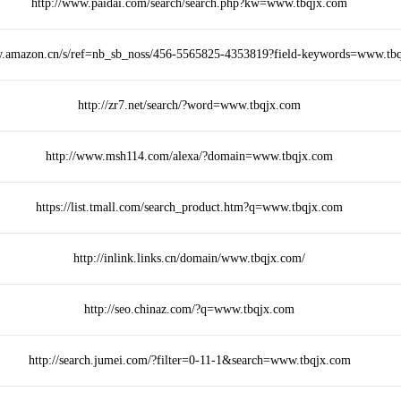
http://www.paidai.com/search/search.php?kw=www.tbqjx.com
w.amazon.cn/s/ref=nb_sb_noss/456-5565825-4353819?field-keywords=www.tb
http://zr7.net/search/?word=www.tbqjx.com
http://www.msh114.com/alexa/?domain=www.tbqjx.com
https://list.tmall.com/search_product.htm?q=www.tbqjx.com
http://inlink.links.cn/domain/www.tbqjx.com/
http://seo.chinaz.com/?q=www.tbqjx.com
http://search.jumei.com/?filter=0-11-1&search=www.tbqjx.com