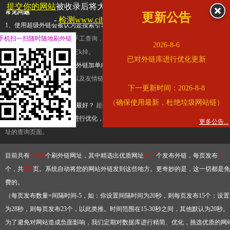
提交你的网站
被收录后将大幅提升流量和外链，
查看展示页面
常见问题
更新公告
-
检测www.cihai123.com是否收录
1、使用超级外链会被认为是搜索引擎优化作弊吗？
超级外链只是一个简便而集成
手机扫一扫随时随地刷外链
查询工具，模拟的是正常手工查询，不是作弊。如果是作弊，那您可以使用超级外
2026-8-6
推广竞争对手的网址，让它k掉。
已对外链库进行优化更新
2、网站优化单纯依靠超级外链加单向链接可行吗？
网站优化不能单纯依靠超级外
链，需要结合普通的外链以及友情链接，您可以到站长论坛发布外链，到友情链接
下一更新时间：2026-8-8
台交换友情链接。
（确保使用最新，杜绝垃圾网站链）
3、如何使用超级外链效果最好？
超级外链不同于普通的外链，它是动态的链接，
有频繁使用超级外链工具进行优化，才能获得稳定的外链
，最终使搜索引擎收录带
更多公告...
址的查询页面。
目前共有
13212
个刷外链网址，其中精选出优质网址
3317
个发布外链，每页发布
10
个，共
332
页。系统自动将您的网站外链发到这些地方。更奇妙的是，这一切都是免
费的。
（每页发布数量=间隔时间-5，如：你设置间隔时间为20秒，则每页发布15个；设置
为28秒，则每页发布23个，以此类推。时间范围在15-30秒之间，其他默认为20秒。
为了避免对网站造成负面影响，我们定期对数据库进行精简、优化，挑选优质的网