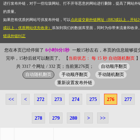
进行发布外链，对于一些垃圾网站、打不开等恶意的网站进行删除，提高了网站外
的质量。
如果您有优质的网站可供发布外链，可以
点此提交刷外链网址（BR2或以上，开站2
或以上，优质网站优先收录）
添加到我们的数据库里面，同时为你带来流量和收录
错误外链纠正
您在本页已经停留了
0小时0分1秒
一般15秒左右，本页的信息能够提
完毕，15秒后就可以翻页了。 【
当前状态： 每 15 秒 自动随机翻页
自动顺序翻页
共 3317 个网址 / 332 页；当前第276页；
自动随机翻页
手动顺序翻页
手动随机翻页
重新设置发布外链
<<
<
272
273
274
275
276
277
278
279
280
>
>>