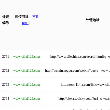
宣传网址
（
外链
更换
外链地址
编号
）
网址
2751
www.cihai123.com
http://www.ellechina.com/search.html?q
2752
www.cihai123.com
http://weixin.sogou.com/weixin?query=www.
2753
www.cihai123.com
http://tool.114la.com/link/www.ci
2754
www.cihai123.com
http://alexa.toolsky.com/?url=www.