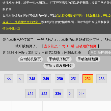
进行发布外链，对于一些垃圾网站、打不开等恶意的网站进行删除，提高了网站外
的质量。
如果您有优质的网站可供发布外链，可以
点此提交刷外链网址（BR2或以上，开站2
或以上，优质网站优先收录）
添加到我们的数据库里面，同时为你带来流量和收录
错误外链纠正
您在本页已经停留了
一般15秒左右，本页的信息能够提交完毕，15秒
就可以翻页了。 【
当前状态： 每 15 秒 自动顺序翻页
】
自动顺序翻
共 3324 个网址 / 333 页；当前第252页；还剩余81页；
自动随机翻页
手动顺序翻页
手动随机翻页
重新设置发布外链
<<
<
248
249
250
251
252
253
254
255
256
>
>>