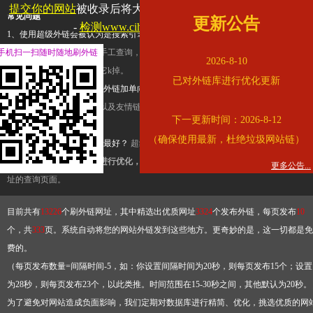
提交你的网站
被收录后将大幅提升流量和外链，
查看展示页面
常见问题
更新公告
-
检测www.cihai123.com是否收录
1、使用超级外链会被认为是搜索引擎优化作弊吗？
超级外链只是一个简便而集成
手机扫一扫随时随地刷外链
查询工具，模拟的是正常手工查询，不是作弊。如果是作弊，那您可以使用超级外
2026-8-10
推广竞争对手的网址，让它k掉。
已对外链库进行优化更新
2、网站优化单纯依靠超级外链加单向链接可行吗？
网站优化不能单纯依靠超级外
链，需要结合普通的外链以及友情链接，您可以到站长论坛发布外链，到友情链接
下一更新时间：2026-8-12
台交换友情链接。
（确保使用最新，杜绝垃圾网站链）
3、如何使用超级外链效果最好？
超级外链不同于普通的外链，它是动态的链接，
有频繁使用超级外链工具进行优化，才能获得稳定的外链
，最终使搜索引擎收录带
更多公告...
址的查询页面。
目前共有
13226
个刷外链网址，其中精选出优质网址
3324
个发布外链，每页发布
10
个，共
333
页。系统自动将您的网站外链发到这些地方。更奇妙的是，这一切都是免
费的。
（每页发布数量=间隔时间-5，如：你设置间隔时间为20秒，则每页发布15个；设置
为28秒，则每页发布23个，以此类推。时间范围在15-30秒之间，其他默认为20秒。
为了避免对网站造成负面影响，我们定期对数据库进行精简、优化，挑选优质的网