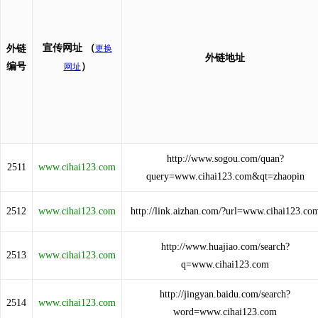
宣传网址
（
外链
更换
外链地址
编号
）
网址
http://www.sogou.com/quan?
2511
www.cihai123.com
query=www.cihai123.com&qt=zhaopin
2512
www.cihai123.com
http://link.aizhan.com/?url=www.cihai123.co
http://www.huajiao.com/search?
2513
www.cihai123.com
q=www.cihai123.com
http://jingyan.baidu.com/search?
2514
www.cihai123.com
word=www.cihai123.com