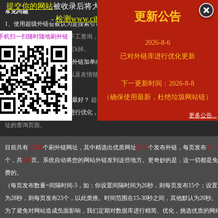
提交你的网站
被收录后将大幅提升流量和外链，
查看展示页面
常见问题
更新公告
-
检测www.cihai123.com是否收录
1、使用超级外链会被认为是搜索引擎优化作弊吗？
超级外链只是一个简便而集成
手机扫一扫随时随地刷外链
查询工具，模拟的是正常手工查询，不是作弊。如果是作弊，那您可以使用超级外
2026-8-6
推广竞争对手的网址，让它k掉。
已对外链库进行优化更新
2、网站优化单纯依靠超级外链加单向链接可行吗？
网站优化不能单纯依靠超级外
链，需要结合普通的外链以及友情链接，您可以到站长论坛发布外链，到友情链接
下一更新时间：2026-8-8
台交换友情链接。
（确保使用最新，杜绝垃圾网站链）
3、如何使用超级外链效果最好？
超级外链不同于普通的外链，它是动态的链接，
有频繁使用超级外链工具进行优化，才能获得稳定的外链
，最终使搜索引擎收录带
更多公告...
址的查询页面。
目前共有
13212
个刷外链网址，其中精选出优质网址
3317
个发布外链，每页发布
10
个，共
332
页。系统自动将您的网站外链发到这些地方。更奇妙的是，这一切都是免
费的。
（每页发布数量=间隔时间-5，如：你设置间隔时间为20秒，则每页发布15个；设置
为28秒，则每页发布23个，以此类推。时间范围在15-30秒之间，其他默认为20秒。
为了避免对网站造成负面影响，我们定期对数据库进行精简、优化，挑选优质的网