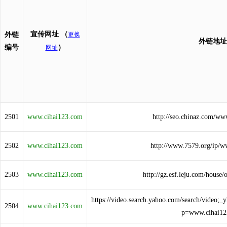
宣传网址
（
外链
更换
外链地址
编号
）
网址
2501
www.cihai123.com
http://seo.chinaz.com/ww
2502
www.cihai123.com
http://www.7579.org/ip/w
2503
www.cihai123.com
http://gz.esf.leju.com/hous
https://video.search.yahoo.com/search/vid
2504
www.cihai123.com
p=www.cihai12