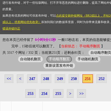
进行发布外链，对于一些垃圾网站、打不开等恶意的网站进行删除，提高了网站外
的质量。
如果您有优质的网站可供发布外链，可以
点此提交刷外链网址（BR2或以上，开站2
或以上，优质网站优先收录）
添加到我们的数据库里面，同时为你带来流量和收录
错误外链纠正
您在本页已经停留了
0小时0分15秒
一般15秒左右，本页的信息能够提
完毕，15秒后就可以翻页了。 【
当前状态： 手动顺序翻页
】
自动顺序翻
共 3317 个网址 / 332 页；当前第251页；还剩余81页；
自动随机翻页
手动顺序翻页
手动随机翻页
重新设置发布外链
<<
<
247
248
249
250
251
252
253
254
255
>
>>