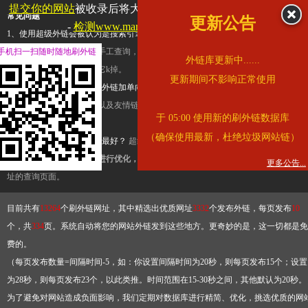
提交你的网站
被收录后将大幅提升流量和外链，
查看展示页面
常见问题
更新公告
-
检测www.marriott.com.cn是否收录
1、使用超级外链会被认为是搜索引擎优化作弊吗？
超级外链只是一个简便而集成
手机扫一扫随时随地刷外链
查询工具，模拟的是正常手工查询，不是作弊。如果是作弊，那您可以使用超级外
外链库更新中......
推广竞争对手的网址，让它k掉。
更新期间不影响正常使用
2、网站优化单纯依靠超级外链加单向链接可行吗？
网站优化不能单纯依靠超级外
链，需要结合普通的外链以及友情链接，您可以到站长论坛发布外链，到友情链接
于 05:00 使用新的刷外链数据库
台交换友情链接。
（确保使用最新，杜绝垃圾网站链）
3、如何使用超级外链效果最好？
超级外链不同于普通的外链，它是动态的链接，
有频繁使用超级外链工具进行优化，才能获得稳定的外链
，最终使搜索引擎收录带
更多公告...
址的查询页面。
目前共有
13264
个刷外链网址，其中精选出优质网址
3332
个发布外链，每页发布
10
个，共
334
页。系统自动将您的网站外链发到这些地方。更奇妙的是，这一切都是免
费的。
（每页发布数量=间隔时间-5，如：你设置间隔时间为20秒，则每页发布15个；设置
为28秒，则每页发布23个，以此类推。时间范围在15-30秒之间，其他默认为20秒。
为了避免对网站造成负面影响，我们定期对数据库进行精简、优化，挑选优质的网