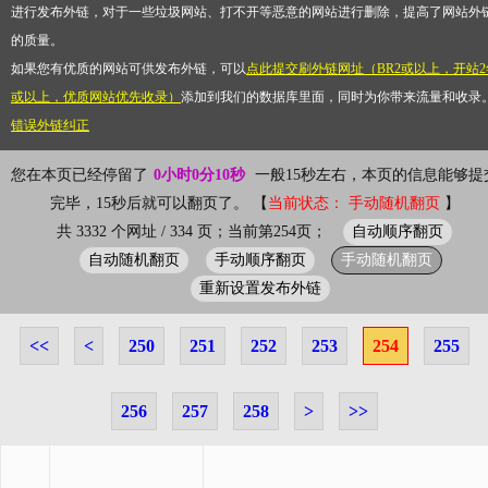
进行发布外链，对于一些垃圾网站、打不开等恶意的网站进行删除，提高了网站外
的质量。
如果您有优质的网站可供发布外链，可以
点此提交刷外链网址（BR2或以上，开站2
或以上，优质网站优先收录）
添加到我们的数据库里面，同时为你带来流量和收录
错误外链纠正
您在本页已经停留了
0小时0分10秒
一般15秒左右，本页的信息能够提
完毕，15秒后就可以翻页了。 【
当前状态： 手动随机翻页
】
自动顺序翻页
共 3332 个网址 / 334 页；当前第254页；
自动随机翻页
手动顺序翻页
手动随机翻页
重新设置发布外链
<<
<
250
251
252
253
254
255
256
257
258
>
>>