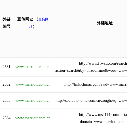
宣传网址
（
外链
更换网
外链地址
编号
）
址
http://www.ffwzw.com/search
2531
www.marriott.com.cn
action=search&by=threadname&word=www.
2532
www.marriott.com.cn
http://link.chinaz.com/?wd=www.marr
2533
www.marriott.com.cn
http://sou.autohome.com.cn/zonghe?q=www.
http://www.msh114.com/meta
2534
www.marriott.com.cn
domain=www.marriott.com.