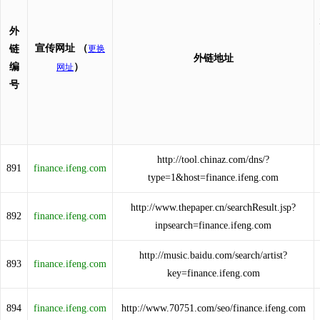
外
宣传网址
（
链
更换
外链地址
编
）
网址
号
http://tool.chinaz.com/dns/?
891
finance.ifeng.com
type=1&host=finance.ifeng.com
http://www.thepaper.cn/searchResult.jsp?
892
finance.ifeng.com
inpsearch=finance.ifeng.com
http://music.baidu.com/search/artist?
893
finance.ifeng.com
key=finance.ifeng.com
894
finance.ifeng.com
http://www.70751.com/seo/finance.ifeng.com