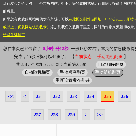
进行发布外链，对于一些垃圾网站、打不开等恶意的网站进行删除，提高了网站外
的质量。
如果您有优质的网站可供发布外链，可以
点此提交刷外链网址（BR2或以上，开站2
或以上，优质网站优先收录）
添加到我们的数据库里面，同时为你带来流量和收录
错误外链纠正
您在本页已经停留了
0小时0分12秒
一般15秒左右，本页的信息能够提
完毕，15秒后就可以翻页了。 【
当前状态： 手动随机翻页
】
自动顺序翻页
共 3317 个网址 / 332 页；当前第255页；
自动随机翻页
手动顺序翻页
手动随机翻页
重新设置发布外链
<<
<
251
252
253
254
255
256
257
258
259
>
>>