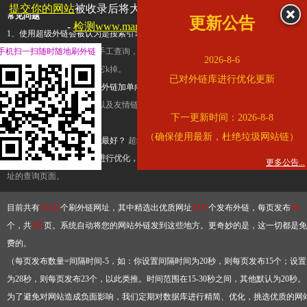
提交你的网站
被收录后将大幅提升流量和外链，
查看展示页面
常见问题
更新公告
-
检测www.marriott.com.cn是否收录
1、使用超级外链会被认为是搜索引擎优化作弊吗？
超级外链只是一个简便而集成
手机扫一扫随时随地刷外链
查询工具，模拟的是正常手工查询，不是作弊。如果是作弊，那您可以使用超级外
2026-8-6
推广竞争对手的网址，让它k掉。
已对外链库进行优化更新
2、网站优化单纯依靠超级外链加单向链接可行吗？
网站优化不能单纯依靠超级外
链，需要结合普通的外链以及友情链接，您可以到站长论坛发布外链，到友情链接
下一更新时间：2026-8-8
台交换友情链接。
（确保使用最新，杜绝垃圾网站链）
3、如何使用超级外链效果最好？
超级外链不同于普通的外链，它是动态的链接，
有频繁使用超级外链工具进行优化，才能获得稳定的外链
，最终使搜索引擎收录带
更多公告...
址的查询页面。
目前共有
13212
个刷外链网址，其中精选出优质网址
3317
个发布外链，每页发布
10
个，共
332
页。系统自动将您的网站外链发到这些地方。更奇妙的是，这一切都是免
费的。
（每页发布数量=间隔时间-5，如：你设置间隔时间为20秒，则每页发布15个；设置
为28秒，则每页发布23个，以此类推。时间范围在15-30秒之间，其他默认为20秒。
为了避免对网站造成负面影响，我们定期对数据库进行精简、优化，挑选优质的网