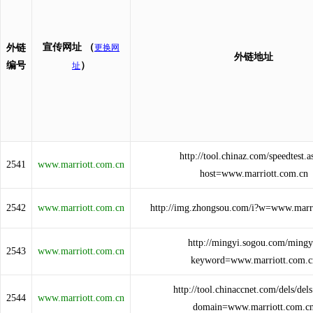
宣传网址
（
外链
更换网
外链地址
编号
）
址
http://tool.chinaz.com/speedtest.a
2541
www.marriott.com.cn
host=www.marriott.com.cn
2542
www.marriott.com.cn
http://img.zhongsou.com/i?w=www.marr
http://mingyi.sogou.com/mingy
2543
www.marriott.com.cn
keyword=www.marriott.com.c
http://tool.chinaccnet.com/dels/del
2544
www.marriott.com.cn
domain=www.marriott.com.c