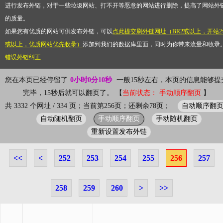
进行发布外链，对于一些垃圾网站、打不开等恶意的网站进行删除，提高了网站外
的质量。
如果您有优质的网站可供发布外链，可以
点此提交刷外链网址（BR2或以上，开站2
或以上，优质网站优先收录）
添加到我们的数据库里面，同时为你带来流量和收录
错误外链纠正
您在本页已经停留了
0小时0分10秒
一般15秒左右，本页的信息能够提
完毕，15秒后就可以翻页了。 【
当前状态： 手动顺序翻页
】
自动顺序翻
共 3332 个网址 / 334 页；当前第256页；还剩余78页；
自动随机翻页
手动顺序翻页
手动随机翻页
重新设置发布外链
<<
<
252
253
254
255
256
257
258
259
260
>
>>