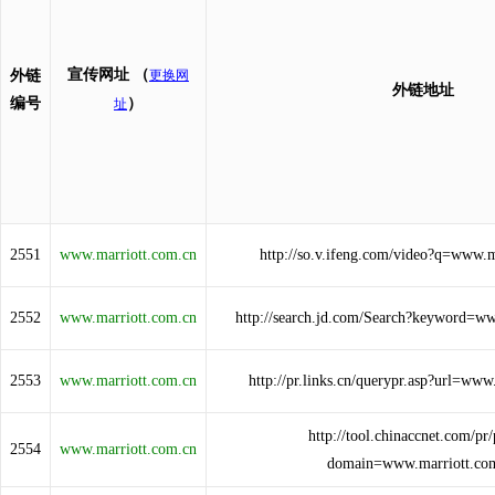
宣传网址
（
外链
更换网
外链地址
编号
）
址
2551
www.marriott.com.cn
http://so.v.ifeng.com/video?q=www.m
2552
www.marriott.com.cn
http://search.jd.com/Search?keyword=w
2553
www.marriott.com.cn
http://pr.links.cn/querypr.asp?url=www
http://tool.chinaccnet.com/pr/
2554
www.marriott.com.cn
domain=www.marriott.co