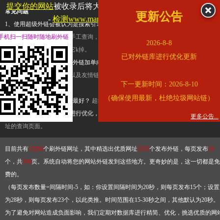
提交你的网站
被收录后将大幅提升流量和外链，
查看展示页面
常见问题
更新公告
-
检测www.marriott.com.cn是否收录
1、使用超级外链会被认为是搜索引擎优化作弊吗？
超级外链只是一个简便而集成
手机扫一扫随时随地刷外链
查询工具，模拟的是正常手工查询，不是作弊。如果是作弊，那您可以使用超级外
2026-8-8
推广竞争对手的网址，让它k掉。
已对外链库进行优化更新
2、网站优化单纯依靠超级外链加单向链接可行吗？
网站优化不能单纯依靠超级外
链，需要结合普通的外链以及友情链接，您可以到站长论坛发布外链，到友情链接
下一更新时间：2026-8-10
台交换友情链接。
（确保使用最新，杜绝垃圾网站链）
3、如何使用超级外链效果最好？
超级外链不同于普通的外链，它是动态的链接，
有频繁使用超级外链工具进行优化，才能获得稳定的外链
，最终使搜索引擎收录带
更多公告...
址的查询页面。
目前共有
13264
个刷外链网址，其中精选出优质网址
3332
个发布外链，每页发布
10
个，共
334
页。系统自动将您的网站外链发到这些地方。更奇妙的是，这一切都是免
费的。
（每页发布数量=间隔时间-5，如：你设置间隔时间为20秒，则每页发布15个；设置
为28秒，则每页发布23个，以此类推。时间范围在15-30秒之间，其他默认为20秒。
为了避免对网站造成负面影响，我们定期对数据库进行精简、优化，挑选优质的网