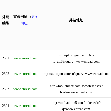
宣传网址
（
外链
更换
外链地址
编号
）
网址
http://pic.sogou.com/pics?
2391
www.enread.com
ie=utf8&query=www.enread.com
2392
www.enread.com
http://as.sogou.com/so?query=www.enread.com
http://tool.chinaz.com/speedtest.aspx?
2393
www.enread.com
host=www.enread.com
http://tool.admin5.com/linkcheck/?
2394
www.enread.com
q=www.enread.com