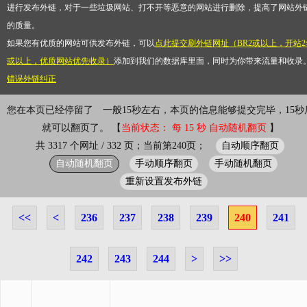
进行发布外链，对于一些垃圾网站、打不开等恶意的网站进行删除，提高了网站外
的质量。
如果您有优质的网站可供发布外链，可以
点此提交刷外链网址（BR2或以上，开站2
或以上，优质网站优先收录）
添加到我们的数据库里面，同时为你带来流量和收录
错误外链纠正
您在本页已经停留了
一般15秒左右，本页的信息能够提交完毕，15秒
就可以翻页了。 【
当前状态： 每 15 秒 自动随机翻页
】
自动顺序翻页
共 3317 个网址 / 332 页；当前第240页；
自动随机翻页
手动顺序翻页
手动随机翻页
重新设置发布外链
<<
<
236
237
238
239
240
241
242
243
244
>
>>