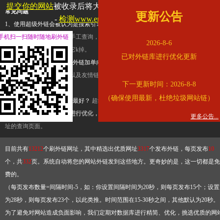
提交你的网站
被收录后将大幅提升流量和外链，
查看展示页面
常见问题
更新公告
-
检测www.enread.com是否收录
1、使用超级外链会被认为是搜索引擎优化作弊吗？
超级外链只是一个简便而集成
手机扫一扫随时随地刷外链
查询工具，模拟的是正常手工查询，不是作弊。如果是作弊，那您可以使用超级外
2026-8-6
推广竞争对手的网址，让它k掉。
已对外链库进行优化更新
2、网站优化单纯依靠超级外链加单向链接可行吗？
网站优化不能单纯依靠超级外
链，需要结合普通的外链以及友情链接，您可以到站长论坛发布外链，到友情链接
下一更新时间：2026-8-8
台交换友情链接。
（确保使用最新，杜绝垃圾网站链）
3、如何使用超级外链效果最好？
超级外链不同于普通的外链，它是动态的链接，
有频繁使用超级外链工具进行优化，才能获得稳定的外链
，最终使搜索引擎收录带
更多公告...
址的查询页面。
目前共有
13212
个刷外链网址，其中精选出优质网址
3317
个发布外链，每页发布
10
个，共
332
页。系统自动将您的网站外链发到这些地方。更奇妙的是，这一切都是免
费的。
（每页发布数量=间隔时间-5，如：你设置间隔时间为20秒，则每页发布15个；设置
为28秒，则每页发布23个，以此类推。时间范围在15-30秒之间，其他默认为20秒。
为了避免对网站造成负面影响，我们定期对数据库进行精简、优化，挑选优质的网