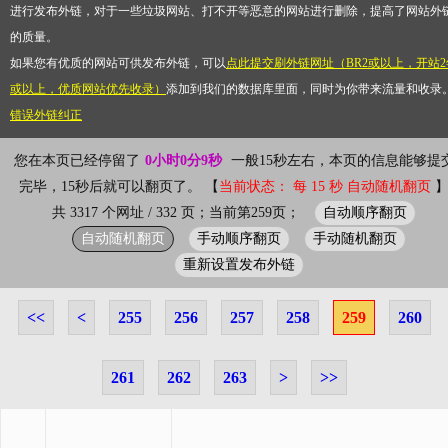
进行发布外链，对于一些垃圾网站、打不开等恶意的网站进行删除，提高了网站外
的质量。
如果您有优质的网站可供发布外链，可以
点此提交刷外链网址（BR2或以上，开站2
或以上，优质网站优先收录）
添加到我们的数据库里面，同时为你带来流量和收录
错误外链纠正
您在本页已经停留了
0小时0分9秒
一般15秒左右，本页的信息能够提
完毕，15秒后就可以翻页了。 【
当前状态： 每 15 秒 自动随机翻页
自动顺序翻页
共 3317 个网址 / 332 页；当前第259页；
自动随机翻页
手动顺序翻页
手动随机翻页
重新设置发布外链
<<
<
255
256
257
258
259
260
261
262
263
>
>>