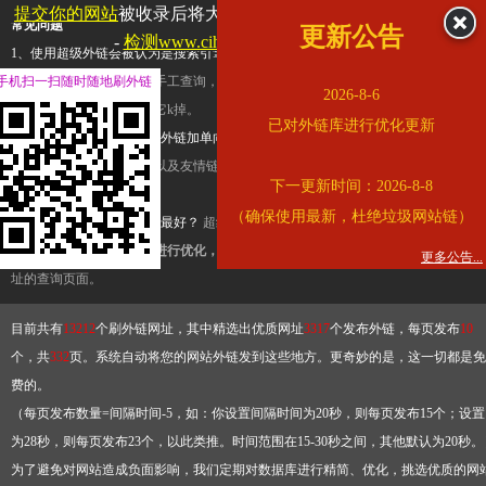
提交你的网站
被收录后将大幅提升流量和外链，
查看展示页面
常见问题
更新公告
-
检测www.cihai123.com是否收录
1、使用超级外链会被认为是搜索引擎优化作弊吗？
超级外链只是一个简便而集成
手机扫一扫随时随地刷外链
查询工具，模拟的是正常手工查询，不是作弊。如果是作弊，那您可以使用超级外
2026-8-6
推广竞争对手的网址，让它k掉。
已对外链库进行优化更新
2、网站优化单纯依靠超级外链加单向链接可行吗？
网站优化不能单纯依靠超级外
链，需要结合普通的外链以及友情链接，您可以到站长论坛发布外链，到友情链接
下一更新时间：2026-8-8
台交换友情链接。
（确保使用最新，杜绝垃圾网站链）
3、如何使用超级外链效果最好？
超级外链不同于普通的外链，它是动态的链接，
有频繁使用超级外链工具进行优化，才能获得稳定的外链
，最终使搜索引擎收录带
更多公告...
址的查询页面。
目前共有
13212
个刷外链网址，其中精选出优质网址
3317
个发布外链，每页发布
10
个，共
332
页。系统自动将您的网站外链发到这些地方。更奇妙的是，这一切都是免
费的。
（每页发布数量=间隔时间-5，如：你设置间隔时间为20秒，则每页发布15个；设置
为28秒，则每页发布23个，以此类推。时间范围在15-30秒之间，其他默认为20秒。
为了避免对网站造成负面影响，我们定期对数据库进行精简、优化，挑选优质的网