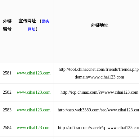
宣传网址
（
外链
更换
外链地址
编号
）
网址
http://tool.chinaccnet.com/friends/friends.php
2581
www.cihai123.com
domain=www.cihai123.com
2582
www.cihai123.com
http://icp.chinaz.com/?s=www.cihai123.com
2583
www.cihai123.com
http://seo.web3389.com/seo/www.cihai123.c
2584
www.cihai123.com
http://soft.so.com/search?q=www.cihai123.c