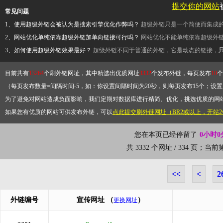
提交你的网站
常见问题
1、使用超级外链会被认为是搜索引擎优化作弊吗？
超级外链只是一个简便而集成
2、网站优化单纯依靠超级外链加单向链接可行吗？
网站优化不能单纯依靠超级外
3、如何使用超级外链效果最好？
超级外链不同于普通的外链，它是动态的链接，
目前共有
13264
个刷外链网址，其中精选出优质网址
3332
个发布外链，每页发布
10
个
（每页发布数量=间隔时间-5，如：你设置间隔时间为20秒，则每页发布15个；设置为
为了避免对网站造成负面影响，我们定期对数据库进行精简、优化，挑选优质的网
如果您有优质的网站可供发布外链，可以
点此提交刷外链网址（BR2或以上，开站
您在本页已经停留了
0小时0
共 3332 个网址 / 334 页；当
<<
<
2
外链编号
宣传网址
（
）
更换网址