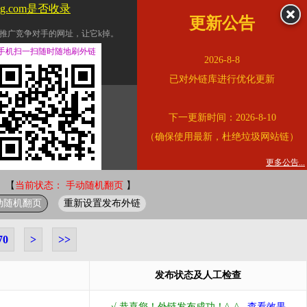
feng.com是否收录
更新公告
推广竞争对手的网址，让它k掉。
交换友情链接。
手机扫一扫随时随地刷外链
2026-8-8
址的查询页面。
已对外链库进行优化更新
的。
下一更新时间：2026-8-10
链的质量。
（确保使用最新，杜绝垃圾网站链）
。
错误外链纠正
更多公告...
 【
当前状态： 手动随机翻页
】
动随机翻页
重新设置发布外链
70
>
>>
发布状态及人工检查