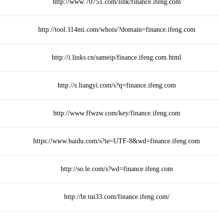
http://www.70751.com/link/finance.ifeng.com
http://tool.114mi.com/whois/?domain=finance.ifeng.com
http://i.links.cn/sameip/finance.ifeng.com.html
http://s.liangyi.com/s?q=finance.ifeng.com
http://www.ffwzw.com/key/finance.ifeng.com
https://www.baidu.com/s?ie=UTF-8&wd=finance.ifeng.com
http://so.le.com/s?wd=finance.ifeng.com
http://br.tui33.com/finance.ifeng.com/