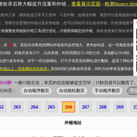
被收录后将大幅提升流量和外链，
查看展示页面
-
检测finance.i
的查询工具，模拟的是正常手工查询，不是作弊。如果是作弊，那您可以使用超级外链
链，需要结合普通的外链以及友情链接，您可以到站长论坛发布外链，到友情链接平台
只有频繁使用超级外链工具进行优化，才能获得稳定的外链
，最终使搜索引擎收录带网
，共
334
页。系统自动将您的网站外链发到这些地方。更奇妙的是，这一切都是免费
28秒，则每页发布23个，以此类推。时间范围在15-30秒之间，其他默认为20秒。）
站进行发布外链，对于一些垃圾网站、打不开等恶意的网站进行删除，提高了网站外
2年或以上，优质网站优先收录）
添加到我们的数据库里面，同时为你带来流量和收录
分15秒
一般15秒左右，本页的信息能够提交完毕，15秒后就可以翻页了。
自动顺序翻页
自动随机翻页
手动顺序翻页
手
前第266页；
62
263
264
265
266
267
268
269
2
外链地址