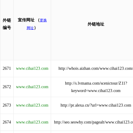
宣传网址
（
外链
更换
外链地址
编号
）
网址
2671
www.cihai123.com
http://whois.aizhan.com/www.cihai123.com
http://s.lvmama.com/scenictour/Z11?
2672
www.cihai123.com
keyword=www.cihai123.com
2673
www.cihai123.com
http://pr.alexa.cn/?url=www.cihai123.com
2674
www.cihai123.com
http://seo.seowhy.com/pagealt/www.cihai123.