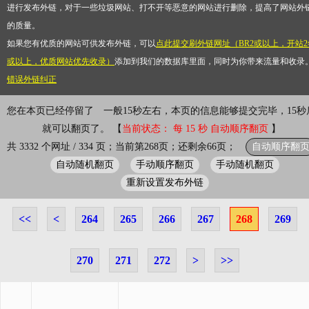
进行发布外链，对于一些垃圾网站、打不开等恶意的网站进行删除，提高了网站外
的质量。
如果您有优质的网站可供发布外链，可以
点此提交刷外链网址（BR2或以上，开站2
或以上，优质网站优先收录）
添加到我们的数据库里面，同时为你带来流量和收录
错误外链纠正
您在本页已经停留了
一般15秒左右，本页的信息能够提交完毕，15秒
就可以翻页了。 【
当前状态： 每 15 秒 自动顺序翻页
】
自动顺序翻
共 3332 个网址 / 334 页；当前第268页；还剩余66页；
自动随机翻页
手动顺序翻页
手动随机翻页
重新设置发布外链
<<
<
264
265
266
267
268
269
270
271
272
>
>>