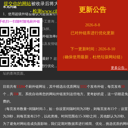
提交你的网站
被收录后将大幅提升流量和外链，
查看展示页面
常见问题
更新公告
-
检测www.cihai123.com是否收录
1、使用超级外链会被认为是搜索引擎优化作弊吗？
超级外链只是一个简便而集成
手机扫一扫随时随地刷外链
查询工具，模拟的是正常手工查询，不是作弊。如果是作弊，那您可以使用超级外
2026-8-8
推广竞争对手的网址，让它k掉。
已对外链库进行优化更新
2、网站优化单纯依靠超级外链加单向链接可行吗？
网站优化不能单纯依靠超级外
链，需要结合普通的外链以及友情链接，您可以到站长论坛发布外链，到友情链接
下一更新时间：2026-8-10
台交换友情链接。
（确保使用最新，杜绝垃圾网站链）
3、如何使用超级外链效果最好？
超级外链不同于普通的外链，它是动态的链接，
有频繁使用超级外链工具进行优化，才能获得稳定的外链
，最终使搜索引擎收录带
更多公告...
址的查询页面。
目前共有
13264
个刷外链网址，其中精选出优质网址
3332
个发布外链，每页发布
10
个，共
334
页。系统自动将您的网站外链发到这些地方。更奇妙的是，这一切都是免
费的。
（每页发布数量=间隔时间-5，如：你设置间隔时间为20秒，则每页发布15个；设置
为28秒，则每页发布23个，以此类推。时间范围在15-30秒之间，其他默认为20秒。
为了避免对网站造成负面影响，我们定期对数据库进行精简、优化，挑选优质的网