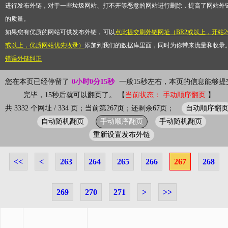
进行发布外链，对于一些垃圾网站、打不开等恶意的网站进行删除，提高了网站外
的质量。
如果您有优质的网站可供发布外链，可以
点此提交刷外链网址（BR2或以上，开站2
或以上，优质网站优先收录）
添加到我们的数据库里面，同时为你带来流量和收录
错误外链纠正
您在本页已经停留了
0小时0分15秒
一般15秒左右，本页的信息能够提
完毕，15秒后就可以翻页了。 【
当前状态： 手动顺序翻页
】
自动顺序翻
共 3332 个网址 / 334 页；当前第267页；还剩余67页；
自动随机翻页
手动顺序翻页
手动随机翻页
重新设置发布外链
<<
<
263
264
265
266
267
268
269
270
271
>
>>