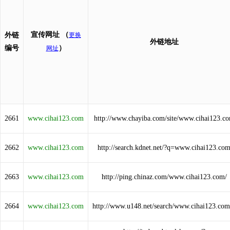
宣传网址
（
外链
更换
外链地址
编号
）
网址
2661
www.cihai123.com
http://www.chayiba.com/site/www.cihai123.c
2662
www.cihai123.com
http://search.kdnet.net/?q=www.cihai123.co
2663
www.cihai123.com
http://ping.chinaz.com/www.cihai123.com/
2664
www.cihai123.com
http://www.u148.net/search/www.cihai123.com