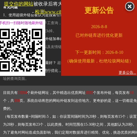
提交你的网站
被收录后将大幅提升流量和外链，
查看展示页面
常见问题
更新公告
-
检测www.cihai123.com是否收录
1、使用超级外链会被认为是搜索引擎优化作弊吗？
超级外链只是一个简便而集成
手机扫一扫随时随地刷外链
查询工具，模拟的是正常手工查询，不是作弊。如果是作弊，那您可以使用超级外
2026-8-8
推广竞争对手的网址，让它k掉。
已对外链库进行优化更新
2、网站优化单纯依靠超级外链加单向链接可行吗？
网站优化不能单纯依靠超级外
链，需要结合普通的外链以及友情链接，您可以到站长论坛发布外链，到友情链接
下一更新时间：2026-8-10
台交换友情链接。
（确保使用最新，杜绝垃圾网站链）
3、如何使用超级外链效果最好？
超级外链不同于普通的外链，它是动态的链接，
有频繁使用超级外链工具进行优化，才能获得稳定的外链
，最终使搜索引擎收录带
更多公告...
址的查询页面。
目前共有
13264
个刷外链网址，其中精选出优质网址
3332
个发布外链，每页发布
10
个，共
334
页。系统自动将您的网站外链发到这些地方。更奇妙的是，这一切都是免
费的。
（每页发布数量=间隔时间-5，如：你设置间隔时间为20秒，则每页发布15个；设置
为28秒，则每页发布23个，以此类推。时间范围在15-30秒之间，其他默认为20秒。
为了避免对网站造成负面影响，我们定期对数据库进行精简、优化，挑选优质的网