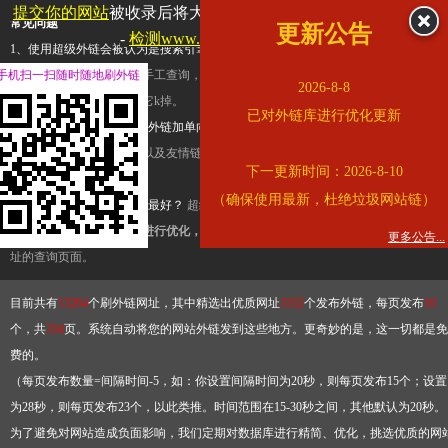
提交你的网站
被收录后将大幅提升流量和外链，
查看展示页面
常见问题
更新公告
-
检测www.cqkjg.cn是否收录
1、使用超级外链会被认为是搜索引擎优化作弊吗？
超级外链只是一个简便而集成
手机扫一扫随时随地刷外链
查询工具，模拟的是正常手工查询，不是作弊。如果是作弊，那您可以使用超级外
2026-8-8
推广竞争对手的网址，让它k掉。
已对外链库进行优化更新
2、网站优化单纯依靠超级外链加单向链接可行吗？
网站优化不能单纯依靠超级外
链，需要结合普通的外链以及友情链接，您可以到站长论坛发布外链，到友情链接
下一更新时间：2026-8-10
台交换友情链接。
（确保使用最新，杜绝垃圾网站链）
3、如何使用超级外链效果最好？
超级外链不同于普通的外链，它是动态的链接，
有频繁使用超级外链工具进行优化，才能获得稳定的外链
，最终使搜索引擎收录带
更多公告...
址的查询页面。
目前共有
13264
个刷外链网址，其中精选出优质网址
3332
个发布外链，每页发布
10
个，共
334
页。系统自动将您的网站外链发到这些地方。更奇妙的是，这一切都是免
费的。
（每页发布数量=间隔时间-5，如：你设置间隔时间为20秒，则每页发布15个；设置
为28秒，则每页发布23个，以此类推。时间范围在15-30秒之间，其他默认为20秒。
为了避免对网站造成负面影响，我们定期对数据库进行精简、优化，挑选优质的网