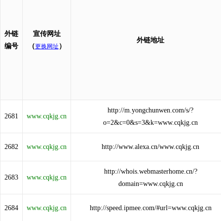
外链
宣传网址
外链地址
编号
（
）
更换网址
http://m.yongchunwen.com/s/?
2681
www.cqkjg.cn
o=2&c=0&s=3&k=www.cqkjg.cn
2682
www.cqkjg.cn
http://www.alexa.cn/www.cqkjg.cn
http://whois.webmasterhome.cn/?
2683
www.cqkjg.cn
domain=www.cqkjg.cn
2684
www.cqkjg.cn
http://speed.ipmee.com/#url=www.cqkjg.cn