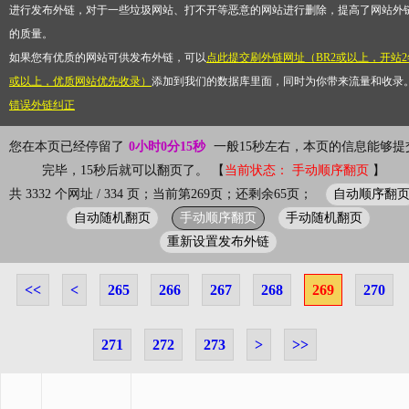
进行发布外链，对于一些垃圾网站、打不开等恶意的网站进行删除，提高了网站外
的质量。
如果您有优质的网站可供发布外链，可以
点此提交刷外链网址（BR2或以上，开站2
或以上，优质网站优先收录）
添加到我们的数据库里面，同时为你带来流量和收录
错误外链纠正
您在本页已经停留了
0小时0分15秒
一般15秒左右，本页的信息能够提
完毕，15秒后就可以翻页了。 【
当前状态： 手动顺序翻页
】
自动顺序翻
共 3332 个网址 / 334 页；当前第269页；还剩余65页；
自动随机翻页
手动顺序翻页
手动随机翻页
重新设置发布外链
<<
<
265
266
267
268
269
270
271
272
273
>
>>