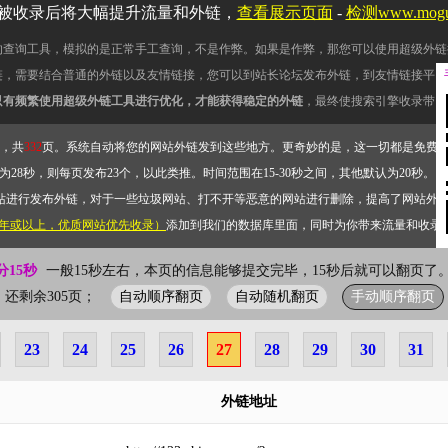
被收录后将大幅提升流量和外链，
查看展示页面
-
检测www.mog
的查询工具，模拟的是正常手工查询，不是作弊。如果是作弊，那您可以使用超级外链
链，需要结合普通的外链以及友情链接，您可以到站长论坛发布外链，到友情链接平台
只有频繁使用超级外链工具进行优化，才能获得稳定的外链
，最终使搜索引擎收录带网
，共
332
页。系统自动将您的网站外链发到这些地方。更奇妙的是，这一切都是免费
28秒，则每页发布23个，以此类推。时间范围在15-30秒之间，其他默认为20秒。）
站进行发布外链，对于一些垃圾网站、打不开等恶意的网站进行删除，提高了网站外
2年或以上，优质网站优先收录）
添加到我们的数据库里面，同时为你带来流量和收录
分15秒
一般15秒左右，本页的信息能够提交完毕，15秒后就可以翻页了。
自动顺序翻页
自动随机翻页
手动顺序翻页
7页；还剩余305页；
23
24
25
26
27
28
29
30
31
外链地址