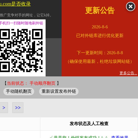
u.com是否收录
更新公告
推广竞争对手的网址，让它k掉。
交换友情链接。
手机扫一扫随时随地刷外链
2026-8-6
址的查询页面。
已对外链库进行优化更新
的。
下一更新时间：2026-8-8
链的质量。
（确保使用最新，杜绝垃圾网站链）
。
错误外链纠正
更多公告...
 【
当前状态： 手动顺序翻页
】
手动随机翻页
重新设置发布外链
>
>>
发布状态及人工检查