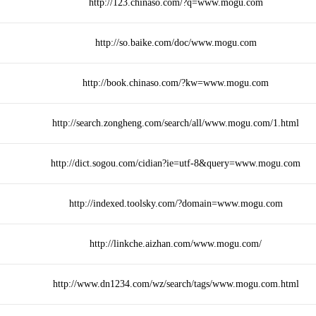
http://123.chinaso.com/?q=www.mogu.com
http://so.baike.com/doc/www.mogu.com
http://book.chinaso.com/?kw=www.mogu.com
http://search.zongheng.com/search/all/www.mogu.com/1.html
http://dict.sogou.com/cidian?ie=utf-8&query=www.mogu.com
http://indexed.toolsky.com/?domain=www.mogu.com
http://linkche.aizhan.com/www.mogu.com/
http://www.dn1234.com/wz/search/tags/www.mogu.com.html