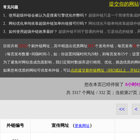
提交你的网站
常见问题
1、使用超级外链会被认为是搜索引擎优化作弊吗？
超级外链只是一个简便而集成
2、网站优化单纯依靠超级外链加单向链接可行吗？
网站优化不能单纯依靠超级外
3、如何使用超级外链效果最好？
超级外链不同于普通的外链，它是动态的链接，
目前共有
13212
个刷外链网址，其中精选出优质网址
3317
个发布外链，每页发布
10
个
（每页发布数量=间隔时间-5，如：你设置间隔时间为20秒，则每页发布15个；设置为
为了避免对网站造成负面影响，我们定期对数据库进行精简、优化，挑选优质的网
如果您有优质的网站可供发布外链，可以
点此提交刷外链网址（BR2或以上，开站
您在本页已经停留了
0小时0
共 3317 个网址 / 332 页；当前第2
<<
<
外链编号
宣传网址
（
）
更换网址