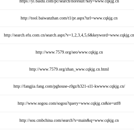
https://yi.baidu.com/pc/search/noresult?key=www.cqkjg.cn
http://tool.baiwanzhan.com/t1/pr.aspx?url=www.cqkjg.cn
http://search.efu.com.cn/search.aspx?v=1,2,3,4,5,6&keyword=www.cqkjg.c
http://www.7579.org/seo/www.cqkjg.cn
http://www.7579.org/zhan_www.cqkjg.cn.html
http://fangjia.fang.com/pghouse-c0gz/h321-s11-kwwww.cqkjg.cn/
http://www.sogou.com/sogou?query=www.cqkjg.cn&ie=utf8
http://sou.cmbchina.com/search?s=main&q=www.cqkjg.cn