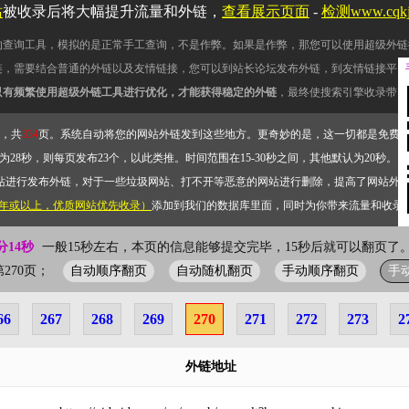
站
被收录后将大幅提升流量和外链，
查看展示页面
-
检测www.cqk
的查询工具，模拟的是正常手工查询，不是作弊。如果是作弊，那您可以使用超级外链
链，需要结合普通的外链以及友情链接，您可以到站长论坛发布外链，到友情链接平台
只有频繁使用超级外链工具进行优化，才能获得稳定的外链
，最终使搜索引擎收录带网
，共
334
页。系统自动将您的网站外链发到这些地方。更奇妙的是，这一切都是免费
28秒，则每页发布23个，以此类推。时间范围在15-30秒之间，其他默认为20秒。）
站进行发布外链，对于一些垃圾网站、打不开等恶意的网站进行删除，提高了网站外
2年或以上，优质网站优先收录）
添加到我们的数据库里面，同时为你带来流量和收录
分15秒
一般15秒左右，本页的信息能够提交完毕，15秒后就可以翻页了。
自动顺序翻页
自动随机翻页
手动顺序翻页
手
前第270页；
66
267
268
269
270
271
272
273
2
外链地址