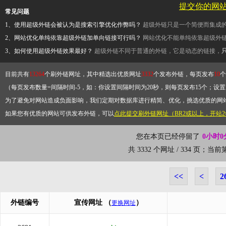
提交你的网
常见问题
1、使用超级外链会被认为是搜索引擎优化作弊吗？
超级外链只是一个简便而集成
2、网站优化单纯依靠超级外链加单向链接可行吗？
网站优化不能单纯依靠超级外
3、如何使用超级外链效果最好？
超级外链不同于普通的外链，它是动态的链接，
目前共有
13264
个刷外链网址，其中精选出优质网址
3332
个发布外链，每页发布
10
个
（每页发布数量=间隔时间-5，如：你设置间隔时间为20秒，则每页发布15个；设置为
为了避免对网站造成负面影响，我们定期对数据库进行精简、优化，挑选优质的网
如果您有优质的网站可供发布外链，可以
点此提交刷外链网址（BR2或以上，开站
您在本页已经停留了
0小时0
共 3332 个网址 / 334 页；当
<<
<
2
外链编号
宣传网址
（
）
更换网址