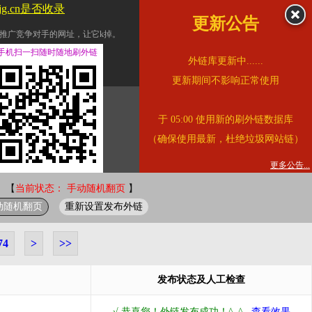
jg.cn是否收录
更新公告
推广竞争对手的网址，让它k掉。
交换友情链接。
手机扫一扫随时随地刷外链
外链库更新中......
址的查询页面。
更新期间不影响正常使用
的。
于 05:00 使用新的刷外链数据库
链的质量。
（确保使用最新，杜绝垃圾网站链）
。
错误外链纠正
更多公告...
 【
当前状态： 手动随机翻页
】
动随机翻页
重新设置发布外链
74
>
>>
发布状态及人工检查