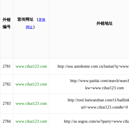
宣传网址
（
外链
更换
外链地址
编号
）
网址
2781
www.cihai123.com
http://sou.autohome.com.cn/luntan?q=www
http://www.paidai.com/search/searc
2782
www.cihai123.com
kw=www.cihai123.com
http://tool.baiwanzhan.com/t1/badlin
2783
www.cihai123.com
url=www.cihai123.com&t=0
2784
www.cihai123.com
http://as.sogou.com/so?query=www.cih