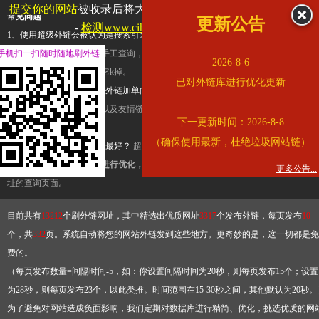
提交你的网站
被收录后将大幅提升流量和外链，
查看展示页面
常见问题
更新公告
-
检测www.cihai123.com是否收录
1、使用超级外链会被认为是搜索引擎优化作弊吗？
超级外链只是一个简便而集成
手机扫一扫随时随地刷外链
查询工具，模拟的是正常手工查询，不是作弊。如果是作弊，那您可以使用超级外
2026-8-6
推广竞争对手的网址，让它k掉。
已对外链库进行优化更新
2、网站优化单纯依靠超级外链加单向链接可行吗？
网站优化不能单纯依靠超级外
链，需要结合普通的外链以及友情链接，您可以到站长论坛发布外链，到友情链接
下一更新时间：2026-8-8
台交换友情链接。
（确保使用最新，杜绝垃圾网站链）
3、如何使用超级外链效果最好？
超级外链不同于普通的外链，它是动态的链接，
有频繁使用超级外链工具进行优化，才能获得稳定的外链
，最终使搜索引擎收录带
更多公告...
址的查询页面。
目前共有
13212
个刷外链网址，其中精选出优质网址
3317
个发布外链，每页发布
10
个，共
332
页。系统自动将您的网站外链发到这些地方。更奇妙的是，这一切都是免
费的。
（每页发布数量=间隔时间-5，如：你设置间隔时间为20秒，则每页发布15个；设置
为28秒，则每页发布23个，以此类推。时间范围在15-30秒之间，其他默认为20秒。
为了避免对网站造成负面影响，我们定期对数据库进行精简、优化，挑选优质的网