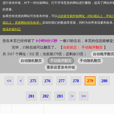
进行发布外链，对于一些垃圾网站、打不开等恶意的网站进行删除，提高了网站外
的质量。
如果您有优质的网站可供发布外链，可以
点此提交刷外链网址（BR2或以上，开站2
或以上，优质网站优先收录）
添加到我们的数据库里面，同时为你带来流量和收录
错误外链纠正
您在本页已经停留了
0小时0分15秒
一般15秒左右，本页的信息能够提
完毕，15秒后就可以翻页了。 【
当前状态： 手动顺序翻页
】
自动顺序翻
共 3317 个网址 / 332 页；当前第279页；还剩余53页；
自动随机翻页
手动顺序翻页
手动随机翻页
重新设置发布外链
<<
<
275
276
277
278
279
280
281
282
283
>
>>