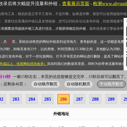
收录后将大幅提升流量和外链，
查看展示页面
-
检测www.aliyun
的查询工具，模拟的是正常手工查询，不是作弊。如果是作弊，那您可以使用超级外链
链，需要结合普通的外链以及友情链接，您可以到站长论坛发布外链，到友情链接平台
只有频繁使用超级外链工具进行优化，才能获得稳定的外链
，最终使搜索引擎收录带网
，共
332
页。系统自动将您的网站外链发到这些地方。更奇妙的是，这一切都是免费
28秒，则每页发布23个，以此类推。时间范围在15-30秒之间，其他默认为20秒。）
站进行发布外链，对于一些垃圾网站、打不开等恶意的网站进行删除，提高了网站外
2年或以上，优质网站优先收录）
添加到我们的数据库里面，同时为你带来流量和收录
分14秒
一般15秒左右，本页的信息能够提交完毕，15秒后就可以翻页了。
自动顺序翻页
自动随机翻页
手动顺序翻页
86页；还剩余46页；
82
283
284
285
286
287
288
289
2
外链地址