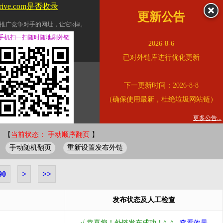
drive.com是否收录
更新公告
推广竞争对手的网址，让它k掉。
交换友情链接。
手机扫一扫随时随地刷外链
2026-8-6
址的查询页面。
已对外链库进行优化更新
的。
下一更新时间：2026-8-8
链的质量。
（确保使用最新，杜绝垃圾网站链）
。
错误外链纠正
更多公告...
 【
当前状态： 手动顺序翻页
】
手动随机翻页
重新设置发布外链
90
>
>>
发布状态及人工检查