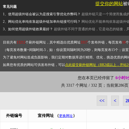
提交你的网站
被
常见问题
1、使用超级外链会被认为是搜索引擎优化作弊吗？
超级外链只是一个简便而集成
2、网站优化单纯依靠超级外链加单向链接可行吗？
网站优化不能单纯依靠超级外
3、如何使用超级外链效果最好？
超级外链不同于普通的外链，它是动态的链接，
目前共有
13212
个刷外链网址，其中精选出优质网址
3317
个发布外链，每页发布
10
个
（每页发布数量=间隔时间-5，如：你设置间隔时间为20秒，则每页发布15个；设置为
为了避免对网站造成负面影响，我们定期对数据库进行精简、优化，挑选优质的网
如果您有优质的网站可供发布外链，可以
点此提交刷外链网址（BR2或以上，开站
您在本页已经停留了
0小时0
共 3317 个网址 / 332 页；当前第2
<<
<
2
外链编号
宣传网址
（
）
更换网址