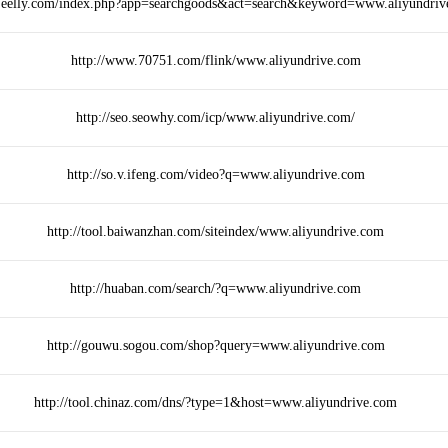
so.eelly.com/index.php?app=searchgoods&act=search&keyword=www.aliyundri
http://www.70751.com/flink/www.aliyundrive.com
http://seo.seowhy.com/icp/www.aliyundrive.com/
http://so.v.ifeng.com/video?q=www.aliyundrive.com
http://tool.baiwanzhan.com/siteindex/www.aliyundrive.com
http://huaban.com/search/?q=www.aliyundrive.com
http://gouwu.sogou.com/shop?query=www.aliyundrive.com
http://tool.chinaz.com/dns/?type=1&host=www.aliyundrive.com