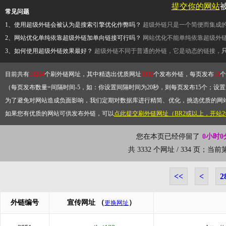
提交你的网站
常见问题
1、使用超级外链会被认为是搜索引擎优化作弊吗？
超级外链只是一个简便而集成
2、网站优化单纯依靠超级外链加单向链接可行吗？
网站优化不能单纯依靠超级外
3、如何使用超级外链效果最好？
超级外链不同于普通的外链，它是动态的链接，
目前共有
13264
个刷外链网址，其中精选出优质网址
3332
个发布外链，每页发布
10
个
（每页发布数量=间隔时间-5，如：你设置间隔时间为20秒，则每页发布15个；设置为
为了避免对网站造成负面影响，我们定期对数据库进行精简、优化，挑选优质的网
如果您有优质的网站可供发布外链，可以
点此提交刷外链网址（BR2或以上，开站
您在本页已经停留了
0小时0
共 3332 个网址 / 334 页；当
<<
<
2
外链编号
宣传网址
（
）
更换网址