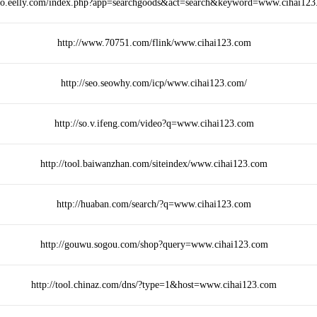
/so.eelly.com/index.php?app=searchgoods&act=search&keyword=www.cihai12
http://www.70751.com/flink/www.cihai123.com
http://seo.seowhy.com/icp/www.cihai123.com/
http://so.v.ifeng.com/video?q=www.cihai123.com
http://tool.baiwanzhan.com/siteindex/www.cihai123.com
http://huaban.com/search/?q=www.cihai123.com
http://gouwu.sogou.com/shop?query=www.cihai123.com
http://tool.chinaz.com/dns/?type=1&host=www.cihai123.com