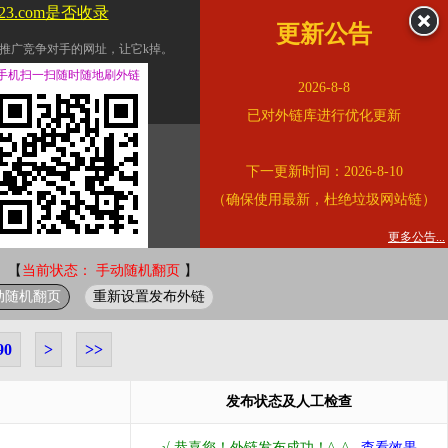
123.com是否收录
更新公告
推广竞争对手的网址，让它k掉。
交换友情链接。
手机扫一扫随时随地刷外链
2026-8-8
址的查询页面。
已对外链库进行优化更新
的。
下一更新时间：2026-8-10
链的质量。
（确保使用最新，杜绝垃圾网站链）
。
错误外链纠正
更多公告...
 【
当前状态： 手动随机翻页
】
动随机翻页
重新设置发布外链
90
>
>>
发布状态及人工检查