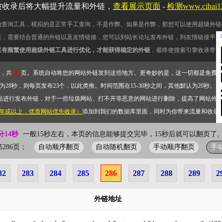
被收录后将大幅提升流量和外链，
查看展示页面
-
检测www.cihai
的查询工具，模拟的是正常手工查询，不是作弊。如果是作弊，那您可以使用超级外链
链，需要结合普通的外链以及友情链接，您可以到站长论坛发布外链，到友情链接平台
只有频繁使用超级外链工具进行优化，才能获得稳定的外链
，最终使搜索引擎收录带网
，共
334
页。系统自动将您的网站外链发到这些地方。更奇妙的是，这一切都是免费
28秒，则每页发布23个，以此类推。时间范围在15-30秒之间，其他默认为20秒。）
站进行发布外链，对于一些垃圾网站、打不开等恶意的网站进行删除，提高了网站外
2年或以上，优质网站优先收录）
添加到我们的数据库里面，同时为你带来流量和收录
分14秒
一般15秒左右，本页的信息能够提交完毕，15秒后就可以翻页了。
自动顺序翻页
自动随机翻页
手动顺序翻页
手
前第286页；
82
283
284
285
286
287
288
289
2
外链地址