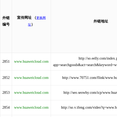
宣传网址
（
外链
更换网
外链地址
编号
）
址
http://so.eelly.com/index
2851
www.huaweicloud.com
app=searchgoods&act=search&keyword=w
2852
www.huaweicloud.com
http://www.70751.com/flink/www.h
2853
www.huaweicloud.com
http://seo.seowhy.com/icp/www.hu
2854
www.huaweicloud.com
http://so.v.ifeng.com/video?q=www.