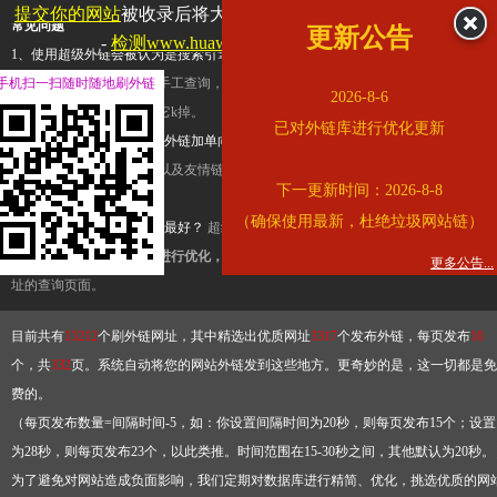
提交你的网站
被收录后将大幅提升流量和外链，
查看展示页面
常见问题
更新公告
-
检测www.huaweicloud.com是否收录
1、使用超级外链会被认为是搜索引擎优化作弊吗？
超级外链只是一个简便而集成
手机扫一扫随时随地刷外链
查询工具，模拟的是正常手工查询，不是作弊。如果是作弊，那您可以使用超级外
2026-8-6
推广竞争对手的网址，让它k掉。
已对外链库进行优化更新
2、网站优化单纯依靠超级外链加单向链接可行吗？
网站优化不能单纯依靠超级外
链，需要结合普通的外链以及友情链接，您可以到站长论坛发布外链，到友情链接
下一更新时间：2026-8-8
台交换友情链接。
（确保使用最新，杜绝垃圾网站链）
3、如何使用超级外链效果最好？
超级外链不同于普通的外链，它是动态的链接，
有频繁使用超级外链工具进行优化，才能获得稳定的外链
，最终使搜索引擎收录带
更多公告...
址的查询页面。
目前共有
13212
个刷外链网址，其中精选出优质网址
3317
个发布外链，每页发布
10
个，共
332
页。系统自动将您的网站外链发到这些地方。更奇妙的是，这一切都是免
费的。
（每页发布数量=间隔时间-5，如：你设置间隔时间为20秒，则每页发布15个；设置
为28秒，则每页发布23个，以此类推。时间范围在15-30秒之间，其他默认为20秒。
为了避免对网站造成负面影响，我们定期对数据库进行精简、优化，挑选优质的网