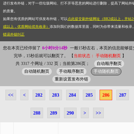
进行发布外链，对于一些垃圾网站、打不开等恶意的网站进行删除，提高了网站外
的质量。
如果您有优质的网站可供发布外链，可以
点此提交刷外链网址（BR2或以上，开站2
或以上，优质网站优先收录）
添加到我们的数据库里面，同时为你带来流量和收录
错误外链纠正
您在本页已经停留了
0小时0分14秒
一般15秒左右，本页的信息能够提
完毕，15秒后就可以翻页了。 【
当前状态： 手动随机翻页
】
自动顺序翻页
共 3317 个网址 / 332 页；当前第286页；
自动随机翻页
手动顺序翻页
手动随机翻页
重新设置发布外链
<<
<
282
283
284
285
286
287
288
289
290
>
>>