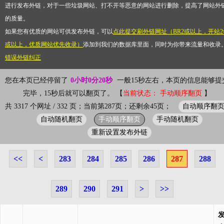
进行发布外链，对于一些垃圾网站、打不开等恶意的网站进行删除，提高了网站外
的质量。
如果您有优质的网站可供发布外链，可以
点此提交刷外链网址（BR2或以上，开站2
或以上，优质网站优先收录）
添加到我们的数据库里面，同时为你带来流量和收录
错误外链纠正
您在本页已经停留了
0小时0分20秒
一般15秒左右，本页的信息能够提
完毕，15秒后就可以翻页了。 【
当前状态： 手动顺序翻页
】
自动顺序翻
共 3317 个网址 / 332 页；当前第287页；还剩余45页；
自动随机翻页
手动顺序翻页
手动随机翻页
重新设置发布外链
<<
<
283
284
285
286
287
288
289
290
291
>
>>