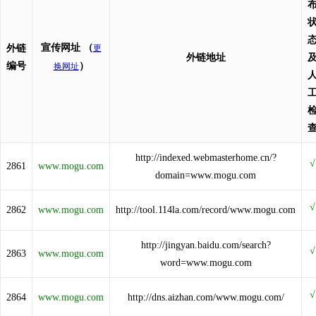
宣传网址
（
外链
更
外链地址
编号
）
换网址
http://indexed.webmasterhome.cn/?
2861
www.mogu.com
domain=www.mogu.com
2862
www.mogu.com
http://tool.114la.com/record/www.mogu.com
http://jingyan.baidu.com/search?
2863
www.mogu.com
word=www.mogu.com
2864
www.mogu.com
http://dns.aizhan.com/www.mogu.com/