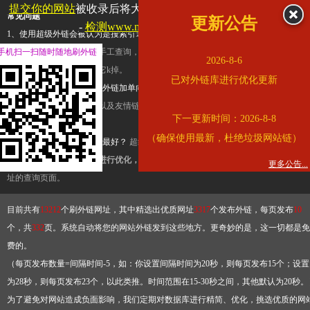
提交你的网站
被收录后将大幅提升流量和外链，
查看展示页面
常见问题
更新公告
-
检测www.mogu.com是否收录
1、使用超级外链会被认为是搜索引擎优化作弊吗？
超级外链只是一个简便而集成
手机扫一扫随时随地刷外链
查询工具，模拟的是正常手工查询，不是作弊。如果是作弊，那您可以使用超级外
2026-8-6
推广竞争对手的网址，让它k掉。
已对外链库进行优化更新
2、网站优化单纯依靠超级外链加单向链接可行吗？
网站优化不能单纯依靠超级外
链，需要结合普通的外链以及友情链接，您可以到站长论坛发布外链，到友情链接
下一更新时间：2026-8-8
台交换友情链接。
（确保使用最新，杜绝垃圾网站链）
3、如何使用超级外链效果最好？
超级外链不同于普通的外链，它是动态的链接，
有频繁使用超级外链工具进行优化，才能获得稳定的外链
，最终使搜索引擎收录带
更多公告...
址的查询页面。
目前共有
13212
个刷外链网址，其中精选出优质网址
3317
个发布外链，每页发布
10
个，共
332
页。系统自动将您的网站外链发到这些地方。更奇妙的是，这一切都是免
费的。
（每页发布数量=间隔时间-5，如：你设置间隔时间为20秒，则每页发布15个；设置
为28秒，则每页发布23个，以此类推。时间范围在15-30秒之间，其他默认为20秒。
为了避免对网站造成负面影响，我们定期对数据库进行精简、优化，挑选优质的网