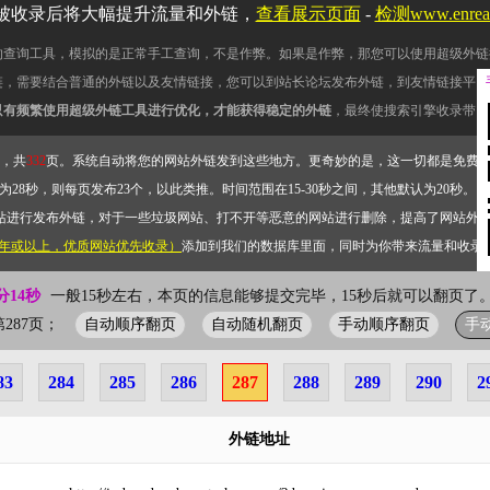
被收录后将大幅提升流量和外链，
查看展示页面
-
检测www.enre
的查询工具，模拟的是正常手工查询，不是作弊。如果是作弊，那您可以使用超级外链
链，需要结合普通的外链以及友情链接，您可以到站长论坛发布外链，到友情链接平台
只有频繁使用超级外链工具进行优化，才能获得稳定的外链
，最终使搜索引擎收录带网
，共
332
页。系统自动将您的网站外链发到这些地方。更奇妙的是，这一切都是免费
28秒，则每页发布23个，以此类推。时间范围在15-30秒之间，其他默认为20秒。）
站进行发布外链，对于一些垃圾网站、打不开等恶意的网站进行删除，提高了网站外
2年或以上，优质网站优先收录）
添加到我们的数据库里面，同时为你带来流量和收录
分15秒
一般15秒左右，本页的信息能够提交完毕，15秒后就可以翻页了。
自动顺序翻页
自动随机翻页
手动顺序翻页
手
前第287页；
83
284
285
286
287
288
289
290
2
外链地址