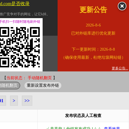
ad.com是否收录
更新公告
推广竞争对手的网址，让它k掉。
交换友情链接。
手机扫一扫随时随地刷外链
2026-8-6
址的查询页面。
已对外链库进行优化更新
的。
下一更新时间：2026-8-8
链的质量。
（确保使用最新，杜绝垃圾网站链）
。
错误外链纠正
更多公告...
 【
当前状态： 手动随机翻页
】
动随机翻页
重新设置发布外链
91
>
>>
发布状态及人工检查