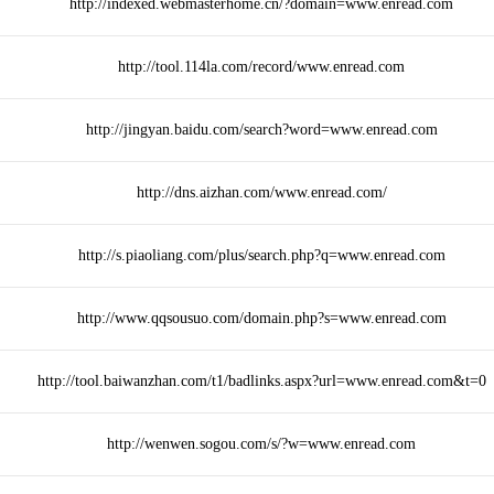
http://indexed.webmasterhome.cn/?domain=www.enread.com
http://tool.114la.com/record/www.enread.com
http://jingyan.baidu.com/search?word=www.enread.com
http://dns.aizhan.com/www.enread.com/
http://s.piaoliang.com/plus/search.php?q=www.enread.com
http://www.qqsousuo.com/domain.php?s=www.enread.com
http://tool.baiwanzhan.com/t1/badlinks.aspx?url=www.enread.com&t=0
http://wenwen.sogou.com/s/?w=www.enread.com