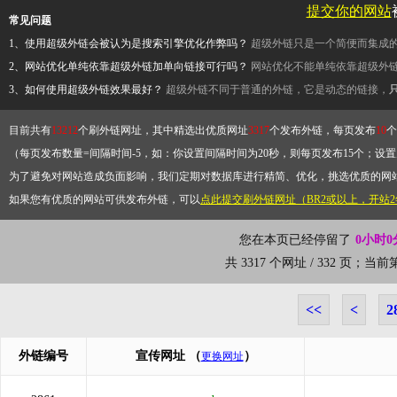
提交你的网站
常见问题
1、使用超级外链会被认为是搜索引擎优化作弊吗？
超级外链只是一个简便而集成
2、网站优化单纯依靠超级外链加单向链接可行吗？
网站优化不能单纯依靠超级外
3、如何使用超级外链效果最好？
超级外链不同于普通的外链，它是动态的链接，
目前共有
13212
个刷外链网址，其中精选出优质网址
3317
个发布外链，每页发布
10
个
（每页发布数量=间隔时间-5，如：你设置间隔时间为20秒，则每页发布15个；设置为
为了避免对网站造成负面影响，我们定期对数据库进行精简、优化，挑选优质的网
如果您有优质的网站可供发布外链，可以
点此提交刷外链网址（BR2或以上，开站
您在本页已经停留了
0小时0
共 3317 个网址 / 332 页；当
<<
<
2
外链编号
宣传网址
（
）
更换网址