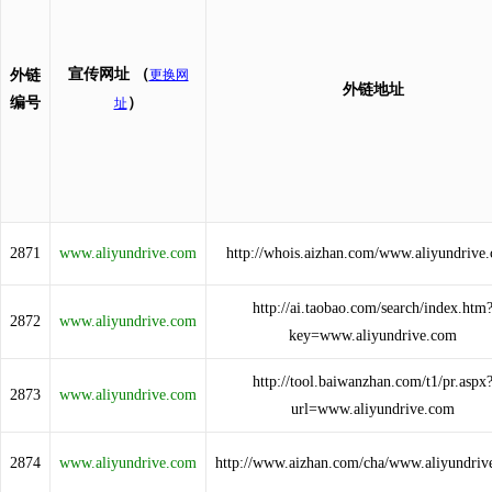
宣传网址
（
外链
更换网
外链地址
编号
）
址
2871
www.aliyundrive.com
http://whois.aizhan.com/www.aliyundrive
http://ai.taobao.com/search/index.htm
2872
www.aliyundrive.com
key=www.aliyundrive.com
http://tool.baiwanzhan.com/t1/pr.aspx
2873
www.aliyundrive.com
url=www.aliyundrive.com
2874
www.aliyundrive.com
http://www.aizhan.com/cha/www.aliyundriv