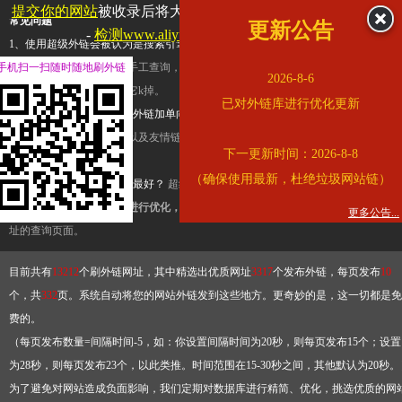
提交你的网站
被收录后将大幅提升流量和外链，
查看展示页面
常见问题
更新公告
-
检测www.aliyundrive.com是否收录
1、使用超级外链会被认为是搜索引擎优化作弊吗？
超级外链只是一个简便而集成
手机扫一扫随时随地刷外链
查询工具，模拟的是正常手工查询，不是作弊。如果是作弊，那您可以使用超级外
2026-8-6
推广竞争对手的网址，让它k掉。
已对外链库进行优化更新
2、网站优化单纯依靠超级外链加单向链接可行吗？
网站优化不能单纯依靠超级外
链，需要结合普通的外链以及友情链接，您可以到站长论坛发布外链，到友情链接
下一更新时间：2026-8-8
台交换友情链接。
（确保使用最新，杜绝垃圾网站链）
3、如何使用超级外链效果最好？
超级外链不同于普通的外链，它是动态的链接，
有频繁使用超级外链工具进行优化，才能获得稳定的外链
，最终使搜索引擎收录带
更多公告...
址的查询页面。
目前共有
13212
个刷外链网址，其中精选出优质网址
3317
个发布外链，每页发布
10
个，共
332
页。系统自动将您的网站外链发到这些地方。更奇妙的是，这一切都是免
费的。
（每页发布数量=间隔时间-5，如：你设置间隔时间为20秒，则每页发布15个；设置
为28秒，则每页发布23个，以此类推。时间范围在15-30秒之间，其他默认为20秒。
为了避免对网站造成负面影响，我们定期对数据库进行精简、优化，挑选优质的网