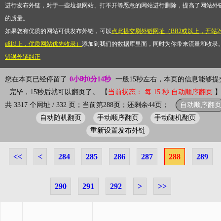
进行发布外链，对于一些垃圾网站、打不开等恶意的网站进行删除，提高了网站外
的质量。
如果您有优质的网站可供发布外链，可以
点此提交刷外链网址（BR2或以上，开站2
或以上，优质网站优先收录）
添加到我们的数据库里面，同时为你带来流量和收录
错误外链纠正
您在本页已经停留了
0小时0分14秒
一般15秒左右，本页的信息能够提
完毕，15秒后就可以翻页了。 【
当前状态： 每 15 秒 自动顺序翻页
自动顺序翻
共 3317 个网址 / 332 页；当前第288页；还剩余44页；
自动随机翻页
手动顺序翻页
手动随机翻页
重新设置发布外链
<<
<
284
285
286
287
288
289
290
291
292
>
>>