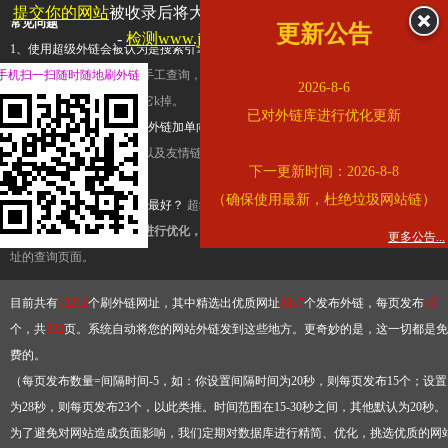
提交你的网站
被收录后将大幅提升流量和外链，
查看展示页面
常见问题
更新公告
-
检测www.jdfjx.com是否收录
1、使用超级外链会被认为是搜索引擎优化作弊吗？
超级外链只是一个简便而集成
手机扫一扫随时随地刷外链
查询工具，模拟的是正常手工查询，不是作弊。如果是作弊，那您可以使用超级外
2026-8-6
推广竞争对手的网址，让它k掉。
已对外链库进行优化更新
2、网站优化单纯依靠超级外链加单向链接可行吗？
网站优化不能单纯依靠超级外
链，需要结合普通的外链以及友情链接，您可以到站长论坛发布外链，到友情链接
下一更新时间：2026-8-8
台交换友情链接。
（确保使用最新，杜绝垃圾网站链）
3、如何使用超级外链效果最好？
超级外链不同于普通的外链，它是动态的链接，
有频繁使用超级外链工具进行优化，才能获得稳定的外链
，最终使搜索引擎收录带
更多公告...
址的查询页面。
目前共有
13212
个刷外链网址，其中精选出优质网址
3317
个发布外链，每页发布
10
个，共
332
页。系统自动将您的网站外链发到这些地方。更奇妙的是，这一切都是免
费的。
（每页发布数量=间隔时间-5，如：你设置间隔时间为20秒，则每页发布15个；设置
为28秒，则每页发布23个，以此类推。时间范围在15-30秒之间，其他默认为20秒。
为了避免对网站造成负面影响，我们定期对数据库进行精简、优化，挑选优质的网