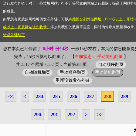
进行发布外链，对于一些垃圾网站、打不开等恶意的网站进行删除，提高了网站外
的质量。
如果您有优质的网站可供发布外链，可以
点此提交刷外链网址（BR2或以上，开站2
或以上，优质网站优先收录）
添加到我们的数据库里面，同时为你带来流量和收录
错误外链纠正
您在本页已经停留了
0小时0分15秒
一般15秒左右，本页的信息能够提
完毕，15秒后就可以翻页了。 【
当前状态： 手动随机翻页
】
自动顺序翻页
共 3317 个网址 / 332 页；当前第288页；
自动随机翻页
手动顺序翻页
手动随机翻页
重新设置发布外链
<<
<
284
285
286
287
288
289
290
291
292
>
>>