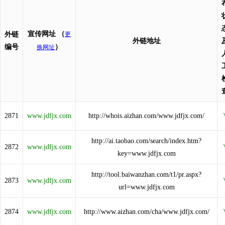
宣传网址
（
外链
更
外链地址
编号
）
换网址
2871
www.jdfjx.com
http://whois.aizhan.com/www.jdfjx.com/
http://ai.taobao.com/search/index.htm?
2872
www.jdfjx.com
key=www.jdfjx.com
http://tool.baiwanzhan.com/t1/pr.aspx?
2873
www.jdfjx.com
url=www.jdfjx.com
2874
www.jdfjx.com
http://www.aizhan.com/cha/www.jdfjx.com/