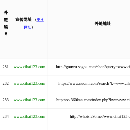
外
宣传网址
（
链
更换
外链地址
编
）
网址
号
281
www.cihai123.com
http://gouwu.sogou.com/shop?query=www.c
282
www.cihai123.com
https://www.nuomi.com/search?k=www.cih
283
www.cihai123.com
http://so.360kan.com/index.php?kw=www.c
284
www.cihai123.com
http://whois.293.net/www.cihai123