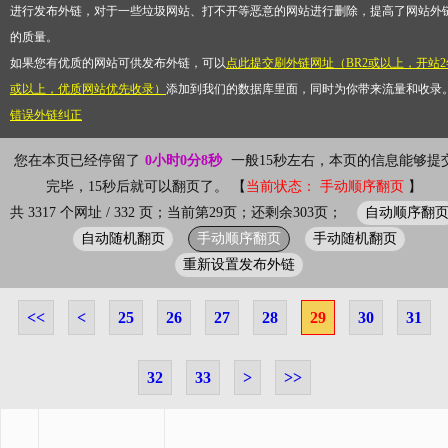
进行发布外链，对于一些垃圾网站、打不开等恶意的网站进行删除，提高了网站外
的质量。
如果您有优质的网站可供发布外链，可以
点此提交刷外链网址（BR2或以上，开站2
或以上，优质网站优先收录）
添加到我们的数据库里面，同时为你带来流量和收录
错误外链纠正
您在本页已经停留了
0小时0分8秒
一般15秒左右，本页的信息能够提
完毕，15秒后就可以翻页了。 【
当前状态： 手动顺序翻页
】
自动顺序翻
共 3317 个网址 / 332 页；当前第29页；还剩余303页；
自动随机翻页
手动顺序翻页
手动随机翻页
重新设置发布外链
<<
<
25
26
27
28
29
30
31
32
33
>
>>