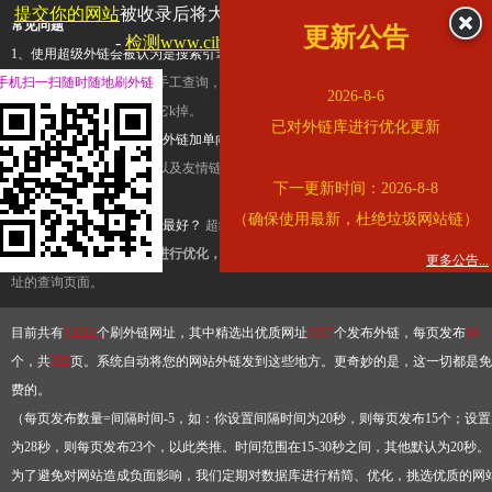
提交你的网站
被收录后将大幅提升流量和外链，
查看展示页面
常见问题
更新公告
-
检测www.cihai123.com是否收录
1、使用超级外链会被认为是搜索引擎优化作弊吗？
超级外链只是一个简便而集成
手机扫一扫随时随地刷外链
查询工具，模拟的是正常手工查询，不是作弊。如果是作弊，那您可以使用超级外
2026-8-6
推广竞争对手的网址，让它k掉。
已对外链库进行优化更新
2、网站优化单纯依靠超级外链加单向链接可行吗？
网站优化不能单纯依靠超级外
链，需要结合普通的外链以及友情链接，您可以到站长论坛发布外链，到友情链接
下一更新时间：2026-8-8
台交换友情链接。
（确保使用最新，杜绝垃圾网站链）
3、如何使用超级外链效果最好？
超级外链不同于普通的外链，它是动态的链接，
有频繁使用超级外链工具进行优化，才能获得稳定的外链
，最终使搜索引擎收录带
更多公告...
址的查询页面。
目前共有
13212
个刷外链网址，其中精选出优质网址
3317
个发布外链，每页发布
10
个，共
332
页。系统自动将您的网站外链发到这些地方。更奇妙的是，这一切都是免
费的。
（每页发布数量=间隔时间-5，如：你设置间隔时间为20秒，则每页发布15个；设置
为28秒，则每页发布23个，以此类推。时间范围在15-30秒之间，其他默认为20秒。
为了避免对网站造成负面影响，我们定期对数据库进行精简、优化，挑选优质的网