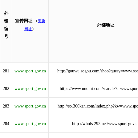
外
宣传网址
（
链
更换
外链地址
编
）
网址
号
281
www.sport.gov.cn
http://gouwu.sogou.com/shop?query=www.spo
282
www.sport.gov.cn
https://www.nuomi.com/search?k=www.sport
283
www.sport.gov.cn
http://so.360kan.com/index.php?kw=www.spo
284
www.sport.gov.cn
http://whois.293.net/www.sport.gov.c