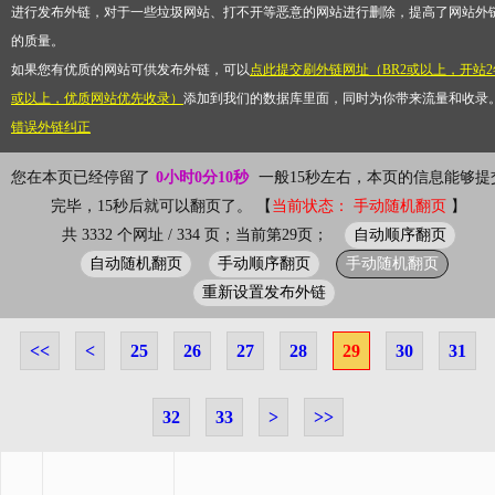
进行发布外链，对于一些垃圾网站、打不开等恶意的网站进行删除，提高了网站外
的质量。
如果您有优质的网站可供发布外链，可以
点此提交刷外链网址（BR2或以上，开站2
或以上，优质网站优先收录）
添加到我们的数据库里面，同时为你带来流量和收录
错误外链纠正
您在本页已经停留了
0小时0分10秒
一般15秒左右，本页的信息能够提
完毕，15秒后就可以翻页了。 【
当前状态： 手动随机翻页
】
自动顺序翻页
共 3332 个网址 / 334 页；当前第29页；
自动随机翻页
手动顺序翻页
手动随机翻页
重新设置发布外链
<<
<
25
26
27
28
29
30
31
32
33
>
>>