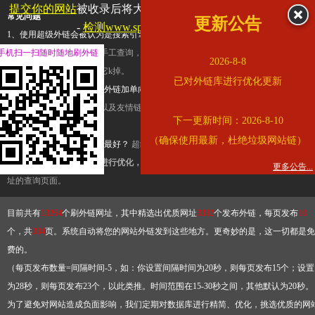
提交你的网站
被收录后将大幅提升流量和外链，
查看展示页面
常见问题
更新公告
-
检测www.sport.gov.cn是否收录
1、使用超级外链会被认为是搜索引擎优化作弊吗？
超级外链只是一个简便而集成
手机扫一扫随时随地刷外链
查询工具，模拟的是正常手工查询，不是作弊。如果是作弊，那您可以使用超级外
2026-8-8
推广竞争对手的网址，让它k掉。
已对外链库进行优化更新
2、网站优化单纯依靠超级外链加单向链接可行吗？
网站优化不能单纯依靠超级外
链，需要结合普通的外链以及友情链接，您可以到站长论坛发布外链，到友情链接
下一更新时间：2026-8-10
台交换友情链接。
（确保使用最新，杜绝垃圾网站链）
3、如何使用超级外链效果最好？
超级外链不同于普通的外链，它是动态的链接，
有频繁使用超级外链工具进行优化，才能获得稳定的外链
，最终使搜索引擎收录带
更多公告...
址的查询页面。
目前共有
13264
个刷外链网址，其中精选出优质网址
3332
个发布外链，每页发布
10
个，共
334
页。系统自动将您的网站外链发到这些地方。更奇妙的是，这一切都是免
费的。
（每页发布数量=间隔时间-5，如：你设置间隔时间为20秒，则每页发布15个；设置
为28秒，则每页发布23个，以此类推。时间范围在15-30秒之间，其他默认为20秒。
为了避免对网站造成负面影响，我们定期对数据库进行精简、优化，挑选优质的网