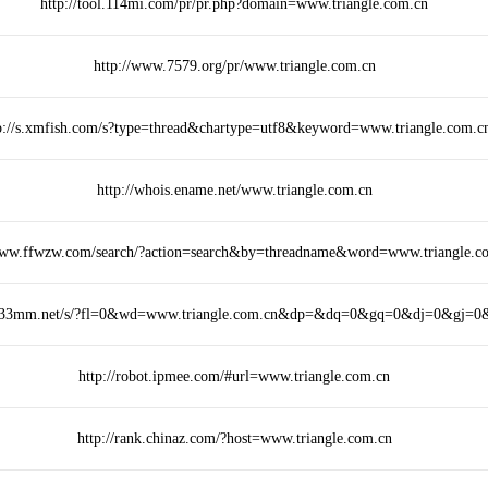
http://tool.114mi.com/pr/pr.php?domain=www.triangle.com.cn
http://www.7579.org/pr/www.triangle.com.cn
p://s.xmfish.com/s?type=thread&chartype=utf8&keyword=www.triangle.com.c
http://whois.ename.net/www.triangle.com.cn
www.ffwzw.com/search/?action=search&by=threadname&word=www.triangle.c
m.33mm.net/s/?fl=0&wd=www.triangle.com.cn&dp=&dq=0&gq=0&dj=0&gj=0
http://robot.ipmee.com/#url=www.triangle.com.cn
http://rank.chinaz.com/?host=www.triangle.com.cn