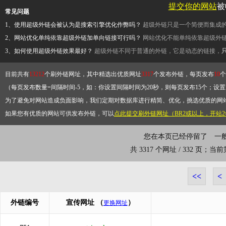
提交你的网站
被
常见问题
1、使用超级外链会被认为是搜索引擎优化作弊吗？
超级外链只是一个简便而集成
2、网站优化单纯依靠超级外链加单向链接可行吗？
网站优化不能单纯依靠超级外
3、如何使用超级外链效果最好？
超级外链不同于普通的外链，它是动态的链接，
目前共有
13212
个刷外链网址，其中精选出优质网址
3317
个发布外链，每页发布
10
个
（每页发布数量=间隔时间-5，如：你设置间隔时间为20秒，则每页发布15个；设置为
为了避免对网站造成负面影响，我们定期对数据库进行精简、优化，挑选优质的网
如果您有优质的网站可供发布外链，可以
点此提交刷外链网址（BR2或以上，开站
您在本页已经停留了
一
共 3317 个网址 / 332 页；当
<<
<
外链编号
宣传网址
（
）
更换网址