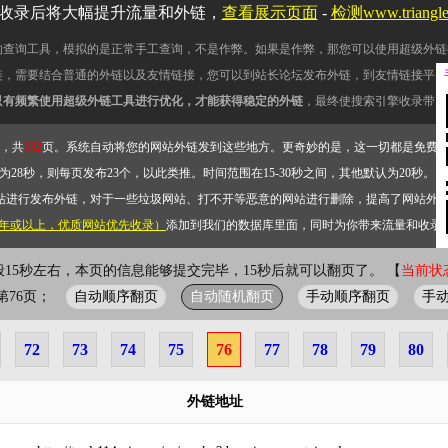
收录后将大幅提升流量和外链，
查看展示页面
-
检测www.triang
的查询工具，模拟的是正常手工查询，不是作弊。如果是作弊，那您可以使用超级外链
链，需要结合普通的外链以及友情链接，您可以到站长论坛发布外链，到友情链接平台
只有频繁使用超级外链工具进行优化，才能获得稳定的外链
，最终使搜索引擎收录带网
，共
332
页。系统自动将您的网站外链发到这些地方。更奇妙的是，这一切都是免费
28秒，则每页发布23个，以此类推。时间范围在15-30秒之间，其他默认为20秒。）
站进行发布外链，对于一些垃圾网站、打不开等恶意的网站进行删除，提高了网站外
2年或以上，优质网站优先收录）
添加到我们的数据库里面，同时为你带来流量和收录
般15秒左右，本页的信息能够提交完毕，15秒后就可以翻页了。 【
当前状态
自动顺序翻页
自动随机翻页
手动顺序翻页
手
前第76页；
72
73
74
75
76
77
78
79
80
外链地址