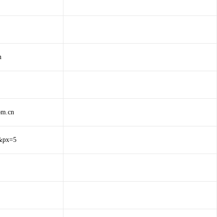
n
om.cn
&px=5