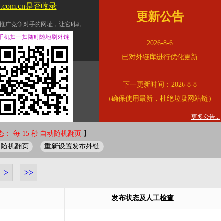
le.com.cn是否收录
更新公告
推广竞争对手的网址，让它k掉。
交换友情链接。
手机扫一扫随时随地刷外链
2026-8-6
址的查询页面。
已对外链库进行优化更新
的。
下一更新时间：2026-8-8
链的质量。
（确保使用最新，杜绝垃圾网站链）
。
错误外链纠正
更多公告...
： 每 15 秒 自动随机翻页
】
动随机翻页
重新设置发布外链
>
>>
发布状态及人工检查