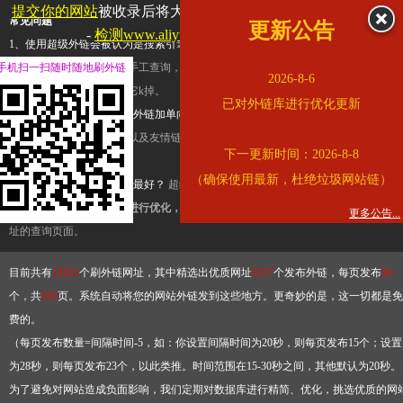
提交你的网站
被收录后将大幅提升流量和外链，
查看展示页面
常见问题
更新公告
-
检测www.aliyundrive.com是否收录
1、使用超级外链会被认为是搜索引擎优化作弊吗？
超级外链只是一个简便而集成
手机扫一扫随时随地刷外链
查询工具，模拟的是正常手工查询，不是作弊。如果是作弊，那您可以使用超级外
2026-8-6
推广竞争对手的网址，让它k掉。
已对外链库进行优化更新
2、网站优化单纯依靠超级外链加单向链接可行吗？
网站优化不能单纯依靠超级外
链，需要结合普通的外链以及友情链接，您可以到站长论坛发布外链，到友情链接
下一更新时间：2026-8-8
台交换友情链接。
（确保使用最新，杜绝垃圾网站链）
3、如何使用超级外链效果最好？
超级外链不同于普通的外链，它是动态的链接，
有频繁使用超级外链工具进行优化，才能获得稳定的外链
，最终使搜索引擎收录带
更多公告...
址的查询页面。
目前共有
13212
个刷外链网址，其中精选出优质网址
3317
个发布外链，每页发布
10
个，共
332
页。系统自动将您的网站外链发到这些地方。更奇妙的是，这一切都是免
费的。
（每页发布数量=间隔时间-5，如：你设置间隔时间为20秒，则每页发布15个；设置
为28秒，则每页发布23个，以此类推。时间范围在15-30秒之间，其他默认为20秒。
为了避免对网站造成负面影响，我们定期对数据库进行精简、优化，挑选优质的网