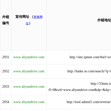
宣传网址
（
外链
更换网
外链地
编号
）
址
2931
www.aliyundrive.com
http://site.ipmee.com/#url=
2932
www.aliyundrive.com
http://baike.so.com/search/?q
http://33mm.ne
2933
www.aliyundrive.com
fl=0&wd=www.aliyundrive.com&dp=&dq
2934
www.aliyundrive.com
http://tool.admin5.com/revers