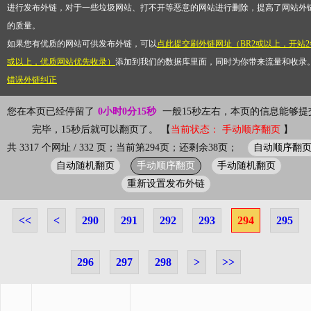
进行发布外链，对于一些垃圾网站、打不开等恶意的网站进行删除，提高了网站外
的质量。
如果您有优质的网站可供发布外链，可以
点此提交刷外链网址（BR2或以上，开站2
或以上，优质网站优先收录）
添加到我们的数据库里面，同时为你带来流量和收录
错误外链纠正
您在本页已经停留了
0小时0分15秒
一般15秒左右，本页的信息能够提
完毕，15秒后就可以翻页了。 【
当前状态： 手动顺序翻页
】
自动顺序翻
共 3317 个网址 / 332 页；当前第294页；还剩余38页；
自动随机翻页
手动顺序翻页
手动随机翻页
重新设置发布外链
<<
<
290
291
292
293
294
295
296
297
298
>
>>