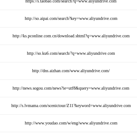
https://s.taobao.com/search?q=www.aliyundrive.com
http://so.aipai.com/search?key=www.aliyundrive.com
http://ks.pconline.com.cn/download.shtml?q=www.aliyundrive.com
http://so.ku6.com/search/?q=www.aliyundrive.com
http://dns.aizhan.com/www.aliyundrive.com/
http://news.sogou.com/news?ie=utf8&query=www.aliyundrive.com
http://s.lvmama.com/scenictour/Z11?keyword=www.aliyundrive.com
http://www.youdao.com/w/eng/www.aliyundrive.com