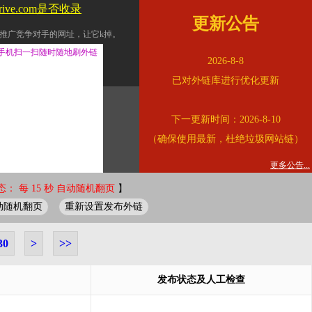
drive.com是否收录
更新公告
推广竞争对手的网址，让它k掉。
交换友情链接。
手机扫一扫随时随地刷外链
2026-8-8
址的查询页面。
已对外链库进行优化更新
的。
下一更新时间：2026-8-10
链的质量。
（确保使用最新，杜绝垃圾网站链）
。
错误外链纠正
更多公告...
： 每 15 秒 自动随机翻页
】
动随机翻页
重新设置发布外链
30
>
>>
发布状态及人工检查