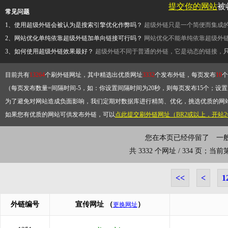
提交你的网站
被
常见问题
1、使用超级外链会被认为是搜索引擎优化作弊吗？
超级外链只是一个简便而集成
2、网站优化单纯依靠超级外链加单向链接可行吗？
网站优化不能单纯依靠超级外
3、如何使用超级外链效果最好？
超级外链不同于普通的外链，它是动态的链接，
目前共有
13264
个刷外链网址，其中精选出优质网址
3332
个发布外链，每页发布
10
个
（每页发布数量=间隔时间-5，如：你设置间隔时间为20秒，则每页发布15个；设置为
为了避免对网站造成负面影响，我们定期对数据库进行精简、优化，挑选优质的网
如果您有优质的网站可供发布外链，可以
点此提交刷外链网址（BR2或以上，开站
您在本页已经停留了
一
共 3332 个网址 / 334 页；当
<<
<
1
外链编号
宣传网址
（
）
更换网址