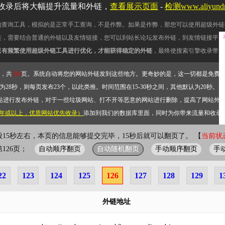
收录后将大幅提升流量和外链，
查看展示页面
-
检测www.aliyun
的查询工具，模拟的是正常手工查询，不是作弊。如果是作弊，那您可以使用超级外链
链，需要结合普通的外链以及友情链接，您可以到站长论坛发布外链，到友情链接平台
只有频繁使用超级外链工具进行优化，才能获得稳定的外链
，最终使搜索引擎收录带网
，共
334
页。系统自动将您的网站外链发到这些地方。更奇妙的是，这一切都是免费
28秒，则每页发布23个，以此类推。时间范围在15-30秒之间，其他默认为20秒。）
站进行发布外链，对于一些垃圾网站、打不开等恶意的网站进行删除，提高了网站外
2年或以上，优质网站优先收录）
添加到我们的数据库里面，同时为你带来流量和收录
般15秒左右，本页的信息能够提交完毕，15秒后就可以翻页了。 【
当前状态
自动顺序翻页
自动随机翻页
手动顺序翻页
手
前第126页；
22
123
124
125
126
127
128
129
1
外链地址