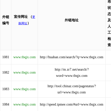
布
状
态
宣传网址
（
外链
更
外链地址
及
编号
）
换网址
人
工
检
查
1081
www.tbqjx.com
http://huaban.com/search/?q=www.tbqjx.com
http://m.zr7.net/search/?
1082
www.tbqjx.com
word=www.tbqjx.com
http://tool.chinaz.com/pagestatus/?
1083
www.tbqjx.com
url=www.tbqjx.com
1084
www.tbqjx.com
http://speed.ipmee.com/#url=www.tbqjx.com