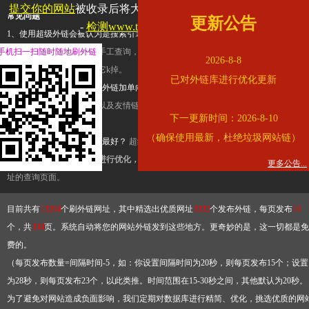
提交你的网站
被收录后将大幅提升流量和外链，
查看展示页面
常见问题
更新公告
-
检测www.tbqjx.com是否收录
1、使用超级外链会被认为是搜索引擎优化作弊吗？
超级外链只是一个简便而集成
手机扫一扫随时随地刷外链
查询工具，模拟的是正常手工查询，不是作弊。如果是作弊，那您可以使用超级外
2026-8-8
推广竞争对手的网址，让它k掉。
已对外链库进行优化更新
2、网站优化单纯依靠超级外链加单向链接可行吗？
网站优化不能单纯依靠超级外
链，需要结合普通的外链以及友情链接，您可以到站长论坛发布外链，到友情链接
下一更新时间：2026-8-10
台交换友情链接。
（确保使用最新，杜绝垃圾网站链）
3、如何使用超级外链效果最好？
超级外链不同于普通的外链，它是动态的链接，
有频繁使用超级外链工具进行优化，才能获得稳定的外链
，最终使搜索引擎收录带
更多公告...
址的查询页面。
目前共有
13264
个刷外链网址，其中精选出优质网址
3332
个发布外链，每页发布
10
个，共
334
页。系统自动将您的网站外链发到这些地方。更奇妙的是，这一切都是免
费的。
（每页发布数量=间隔时间-5，如：你设置间隔时间为20秒，则每页发布15个；设置
为28秒，则每页发布23个，以此类推。时间范围在15-30秒之间，其他默认为20秒。
为了避免对网站造成负面影响，我们定期对数据库进行精简、优化，挑选优质的网