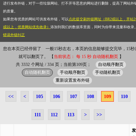
进行发布外链，对于一些垃圾网站、打不开等恶意的网站进行删除，提高了网站外
的质量。
如果您有优质的网站可供发布外链，可以
点此提交刷外链网址（BR2或以上，开站2
或以上，优质网站优先收录）
添加到我们的数据库里面，同时为你带来流量和收录
错误外链纠正
您在本页已经停留了
一般15秒左右，本页的信息能够提交完毕，15秒
就可以翻页了。 【
当前状态： 每 15 秒 自动随机翻页
】
自动顺序翻页
共 3332 个网址 / 334 页；当前第109页；
自动随机翻页
手动顺序翻页
手动随机翻页
重新设置发布外链
<<
<
105
106
107
108
109
110
111
112
113
>
>>
发