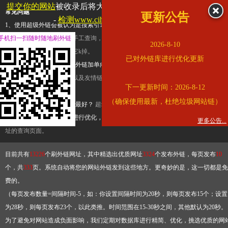
提交你的网站
被收录后将大幅提升流量和外链，
查看展示页面
常见问题
更新公告
-
检测www.cihai123.com是否收录
1、使用超级外链会被认为是搜索引擎优化作弊吗？
超级外链只是一个简便而集成
手机扫一扫随时随地刷外链
查询工具，模拟的是正常手工查询，不是作弊。如果是作弊，那您可以使用超级外
2026-8-10
推广竞争对手的网址，让它k掉。
已对外链库进行优化更新
2、网站优化单纯依靠超级外链加单向链接可行吗？
网站优化不能单纯依靠超级外
链，需要结合普通的外链以及友情链接，您可以到站长论坛发布外链，到友情链接
下一更新时间：2026-8-12
台交换友情链接。
（确保使用最新，杜绝垃圾网站链）
3、如何使用超级外链效果最好？
超级外链不同于普通的外链，它是动态的链接，
有频繁使用超级外链工具进行优化，才能获得稳定的外链
，最终使搜索引擎收录带
更多公告...
址的查询页面。
目前共有
13226
个刷外链网址，其中精选出优质网址
3324
个发布外链，每页发布
10
个，共
333
页。系统自动将您的网站外链发到这些地方。更奇妙的是，这一切都是免
费的。
（每页发布数量=间隔时间-5，如：你设置间隔时间为20秒，则每页发布15个；设置
为28秒，则每页发布23个，以此类推。时间范围在15-30秒之间，其他默认为20秒。
为了避免对网站造成负面影响，我们定期对数据库进行精简、优化，挑选优质的网