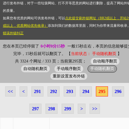
进行发布外链，对于一些垃圾网站、打不开等恶意的网站进行删除，提高了网站外
的质量。
如果您有优质的网站可供发布外链，可以
点此提交刷外链网址（BR2或以上，开站2
或以上，优质网站优先收录）
添加到我们的数据库里面，同时为你带来流量和收录
错误外链纠正
您在本页已经停留了
0小时0分15秒
一般15秒左右，本页的信息能够提
完毕，15秒后就可以翻页了。 【
当前状态： 手动随机翻页
】
自动顺序翻页
共 3324 个网址 / 333 页；当前第295页；
自动随机翻页
手动顺序翻页
手动随机翻页
重新设置发布外链
<<
<
291
292
293
294
295
296
297
298
299
>
>>