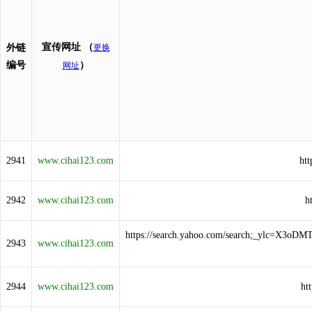
宣传网址
（
外链
更换
编号
）
网址
2941
www.cihai123.com
ht
2942
www.cihai123.com
h
https://search.yahoo.com/search;_ylc
2943
www.cihai123.com
2944
www.cihai123.com
ht