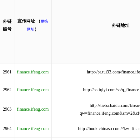
宣传网址
（
外链
更换
外链地址
编号
）
网址
2961
finance.ifeng.com
http://pr.tui33.com/finance.i
2962
finance.ifeng.com
http://so.iqiyi.com/so/q_financ
http://tieba.baidu.com/f/sear
2963
finance.ifeng.com
qw=finance.ifeng.com&sm=2&cf
2964
finance.ifeng.com
http://book.chinaso.com/?kw=fina