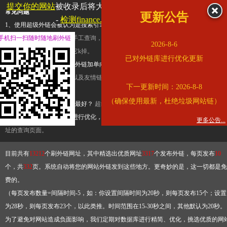
提交你的网站
被收录后将大幅提升流量和外链，
查看展示页面
常见问题
更新公告
-
检测finance.ifeng.com是否收录
1、使用超级外链会被认为是搜索引擎优化作弊吗？
超级外链只是一个简便而集成
手机扫一扫随时随地刷外链
查询工具，模拟的是正常手工查询，不是作弊。如果是作弊，那您可以使用超级外
2026-8-6
推广竞争对手的网址，让它k掉。
已对外链库进行优化更新
2、网站优化单纯依靠超级外链加单向链接可行吗？
网站优化不能单纯依靠超级外
链，需要结合普通的外链以及友情链接，您可以到站长论坛发布外链，到友情链接
下一更新时间：2026-8-8
台交换友情链接。
（确保使用最新，杜绝垃圾网站链）
3、如何使用超级外链效果最好？
超级外链不同于普通的外链，它是动态的链接，
有频繁使用超级外链工具进行优化，才能获得稳定的外链
，最终使搜索引擎收录带
更多公告...
址的查询页面。
目前共有
13212
个刷外链网址，其中精选出优质网址
3317
个发布外链，每页发布
10
个，共
332
页。系统自动将您的网站外链发到这些地方。更奇妙的是，这一切都是免
费的。
（每页发布数量=间隔时间-5，如：你设置间隔时间为20秒，则每页发布15个；设置
为28秒，则每页发布23个，以此类推。时间范围在15-30秒之间，其他默认为20秒。
为了避免对网站造成负面影响，我们定期对数据库进行精简、优化，挑选优质的网