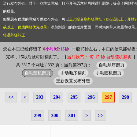
进行发布外链，对于一些垃圾网站、打不开等恶意的网站进行删除，提高了网站外
的质量。
如果您有优质的网站可供发布外链，可以
点此提交刷外链网址（BR2或以上，开站2
或以上，优质网站优先收录）
添加到我们的数据库里面，同时为你带来流量和收录
错误外链纠正
您在本页已经停留了
0小时0分13秒
一般15秒左右，本页的信息能够提
完毕，15秒后就可以翻页了。 【
当前状态： 每 15 秒 自动随机翻页
自动顺序翻页
共 3317 个网址 / 332 页；当前第297页；
自动随机翻页
手动顺序翻页
手动随机翻页
重新设置发布外链
<<
<
293
294
295
296
297
298
299
300
301
>
>>