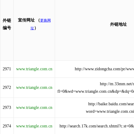
宣传网址
（
外链
更换网
外链地址
编号
）
址
2971
www.triangle.com.cn
http://www.zidongcha.com/pr/www
http://m.33mm.net/s
2972
www.triangle.com.cn
fl=0&wd=www.triangle.com.cn&dp=&dq=
http://baike.baidu.com/sea
2973
www.triangle.com.cn
word=www.triangle.com.cn
2974
www.triangle.com.cn
http://search.17k.com/search.xhtml?c.st=0