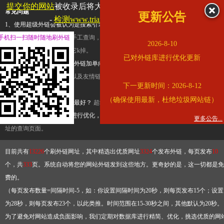
提交你的网站
被收录后将大幅提升流量和外链，
查看展示页面
常见问题
更新公告
-
检测www.triangle.com.cn是否收录
1、使用超级外链会被认为是搜索引擎优化作弊吗？
超级外链只是一个简便而集成
手机扫一扫随时随地刷外链
查询工具，模拟的是正常手工查询，不是作弊。如果是作弊，那您可以使用超级外
2026-8-10
推广竞争对手的网址，让它k掉。
已对外链库进行优化更新
2、网站优化单纯依靠超级外链加单向链接可行吗？
网站优化不能单纯依靠超级外
链，需要结合普通的外链以及友情链接，您可以到站长论坛发布外链，到友情链接
下一更新时间：2026-8-12
台交换友情链接。
（确保使用最新，杜绝垃圾网站链）
3、如何使用超级外链效果最好？
超级外链不同于普通的外链，它是动态的链接，
有频繁使用超级外链工具进行优化，才能获得稳定的外链
，最终使搜索引擎收录带
更多公告...
址的查询页面。
目前共有
13226
个刷外链网址，其中精选出优质网址
3324
个发布外链，每页发布
10
个，共
333
页。系统自动将您的网站外链发到这些地方。更奇妙的是，这一切都是免
费的。
（每页发布数量=间隔时间-5，如：你设置间隔时间为20秒，则每页发布15个；设置
为28秒，则每页发布23个，以此类推。时间范围在15-30秒之间，其他默认为20秒。
为了避免对网站造成负面影响，我们定期对数据库进行精简、优化，挑选优质的网