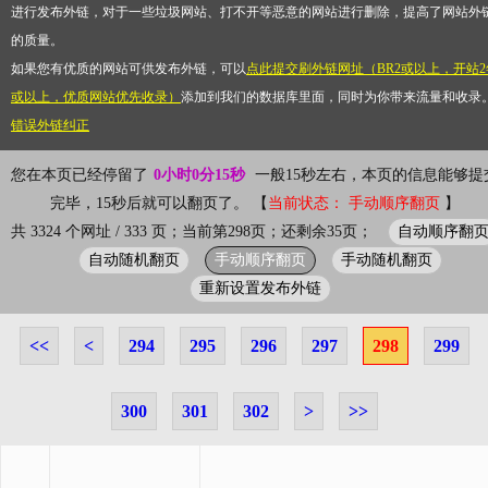
进行发布外链，对于一些垃圾网站、打不开等恶意的网站进行删除，提高了网站外
的质量。
如果您有优质的网站可供发布外链，可以
点此提交刷外链网址（BR2或以上，开站2
或以上，优质网站优先收录）
添加到我们的数据库里面，同时为你带来流量和收录
错误外链纠正
您在本页已经停留了
0小时0分15秒
一般15秒左右，本页的信息能够提
完毕，15秒后就可以翻页了。 【
当前状态： 手动顺序翻页
】
自动顺序翻
共 3324 个网址 / 333 页；当前第298页；还剩余35页；
自动随机翻页
手动顺序翻页
手动随机翻页
重新设置发布外链
<<
<
294
295
296
297
298
299
300
301
302
>
>>