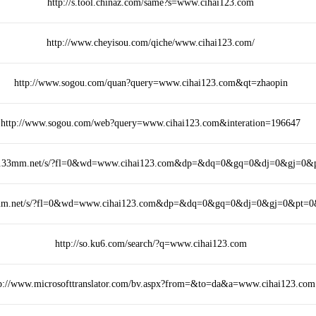
http://s.tool.chinaz.com/same?s=www.cihai123.com
http://www.cheyisou.com/qiche/www.cihai123.com/
http://www.sogou.com/quan?query=www.cihai123.com&qt=zhaopin
http://www.sogou.com/web?query=www.cihai123.com&interation=196647
/m.33mm.net/s/?fl=0&wd=www.cihai123.com&dp=&dq=0&gq=0&dj=0&gj=0&
3mm.net/s/?fl=0&wd=www.cihai123.com&dp=&dq=0&gq=0&dj=0&gj=0&pt=
http://so.ku6.com/search/?q=www.cihai123.com
p://www.microsofttranslator.com/bv.aspx?from=&to=da&a=www.cihai123.com