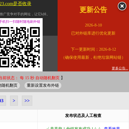
123.com是否收录
更新公告
推广竞争对手的网址，让它k掉。
交换友情链接。
手机扫一扫随时随地刷外链
2026-8-10
址的查询页面。
已对外链库进行优化更新
的。
下一更新时间：2026-8-12
链的质量。
（确保使用最新，杜绝垃圾网站链）
。
错误外链纠正
更多公告...
当前状态： 每 15 秒 自动随机翻页
】
动随机翻页
重新设置发布外链
03
>
>>
发布状态及人工检查