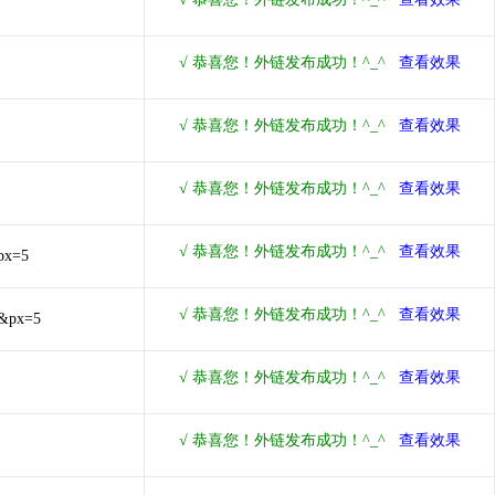
px=5
0&px=5