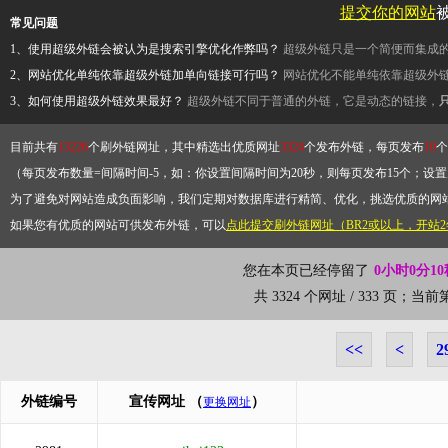
提交你的网站
常见问题
1、使用超级外链会被认为是搜索引擎优化作弊吗？
超级外链只是一个简便而集成
2、网站优化单纯依靠超级外链加单向链接可行吗？
网站优化不能单纯依靠超级外
3、如何使用超级外链效果最好？
超级外链不同于普通的外链，它是动态的链接，
目前共有
13226
个刷外链网址，其中精选出优质网址
3324
个发布外链，每页发布
10
个
（每页发布数量=间隔时间-5，如：你设置间隔时间为20秒，则每页发布15个；设置为
为了避免对网站造成负面影响，我们定期对数据库进行精简、优化，挑选优质的网
如果您有优质的网站可供发布外链，可以
点此提交刷外链网址（BR2或以上，开站
您在本页已经停留了
0小时0分10
共 3324 个网址 / 333 页；当
<<
<
2
外链编号
宣传网址
（
）
更换网址