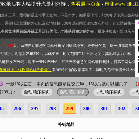
被收录后将大幅提升流量和外链，
查看展示页面
-
检测www.cihai
的查询工具，模拟的是正常手工查询，不是作弊。如果是作弊，那您可以使用超级外链
链，需要结合普通的外链以及友情链接，您可以到站长论坛发布外链，到友情链接平台
只有频繁使用超级外链工具进行优化，才能获得稳定的外链
，最终使搜索引擎收录带网
，共
333
页。系统自动将您的网站外链发到这些地方。更奇妙的是，这一切都是免费
28秒，则每页发布23个，以此类推。时间范围在15-30秒之间，其他默认为20秒。）
站进行发布外链，对于一些垃圾网站、打不开等恶意的网站进行删除，提高了网站外
2年或以上，优质网站优先收录）
添加到我们的数据库里面，同时为你带来流量和收录
秒
一般15秒左右，本页的信息能够提交完毕，15秒后就可以翻页了。 【
自动顺序翻页
自动随机翻页
手动顺序翻页
手
前第299页；
95
296
297
298
299
300
301
302
3
外链地址