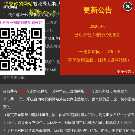
提交你的网站
被收录后将大幅提升流量和外链，
查看展示页面
常见问题
更新公告
-
检测www.chinawater.com.cn是否收录
1、使用超级外链会被认为是搜索引擎优化作弊吗？
超级外链只是一个简便而集成
手机扫一扫随时随地刷外链
查询工具，模拟的是正常手工查询，不是作弊。如果是作弊，那您可以使用超级外
2026-8-6
推广竞争对手的网址，让它k掉。
已对外链库进行优化更新
2、网站优化单纯依靠超级外链加单向链接可行吗？
网站优化不能单纯依靠超级外
链，需要结合普通的外链以及友情链接，您可以到站长论坛发布外链，到友情链接
下一更新时间：2026-8-8
台交换友情链接。
（确保使用最新，杜绝垃圾网站链）
3、如何使用超级外链效果最好？
超级外链不同于普通的外链，它是动态的链接，
有频繁使用超级外链工具进行优化，才能获得稳定的外链
，最终使搜索引擎收录带
更多公告...
址的查询页面。
目前共有
13212
个刷外链网址，其中精选出优质网址
3317
个发布外链，每页发布
10
个，共
332
页。系统自动将您的网站外链发到这些地方。更奇妙的是，这一切都是免
费的。
（每页发布数量=间隔时间-5，如：你设置间隔时间为20秒，则每页发布15个；设置
为28秒，则每页发布23个，以此类推。时间范围在15-30秒之间，其他默认为20秒。
为了避免对网站造成负面影响，我们定期对数据库进行精简、优化，挑选优质的网