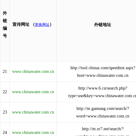
外
链
宣传网址
（
）
更换网址
外链地址
编
号
http://tool.chinaz.com/speedtest.aspx?
21
www.chinawater.com.cn
host=www.chinawater.com.cn
http://www.6.cn/search.php?
22
www.chinawater.com.cn
type=use&key=www.chinawater.com.c
http://m.gannang.com/search/?
23
www.chinawater.com.cn
word=www.chinawater.com.cn
http://m.zr7.net/search/?
24
www.chinawater.com.cn