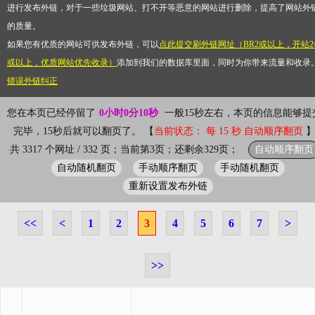
进行发布外链，对于一些垃圾网站、打不开等恶意的网站进行删除，提高了网站外
的质量。
如果您有优质的网站可供发布外链，可以
点此提交刷外链网址（BR2或以上，开站2
或以上，优质网站优先收录）
添加到我们的数据库里面，同时为你带来流量和收录
错误外链纠正
您在本页已经停留了
0小时0分10秒
一般15秒左右，本页的信息能够提
完毕，15秒后就可以翻页了。 【
当前状态： 每 15 秒 自动顺序翻页
自动顺序翻页
共 3317 个网址 / 332 页；当前第3页；还剩余329页；
自动随机翻页
手动顺序翻页
手动随机翻页
重新设置发布外链
<<
<
1
2
3
4
5
6
7
>
>>