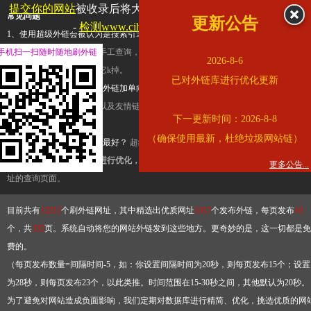
提交你的网站
被收录后将大幅提升流量和外链，
查看展示页面
常见问题
更新公告
-
检测www.cihai123.com是否收录
1、使用超级外链会被认为是搜索引擎优化作弊吗？
超级外链只是一个简便而集成
手机扫一扫随时随地刷外链
查询工具，模拟的是正常手工查询，不是作弊。如果是作弊，那您可以使用超级外
2026-8-6
推广竞争对手的网址，让它k掉。
已对外链库进行优化更新
2、网站优化单纯依靠超级外链加单向链接可行吗？
网站优化不能单纯依靠超级外
链，需要结合普通的外链以及友情链接，您可以到站长论坛发布外链，到友情链接
下一更新时间：2026-8-8
台交换友情链接。
（确保使用最新，杜绝垃圾网站链）
3、如何使用超级外链效果最好？
超级外链不同于普通的外链，它是动态的链接，
有频繁使用超级外链工具进行优化，才能获得稳定的外链
，最终使搜索引擎收录带
更多公告...
址的查询页面。
目前共有
13212
个刷外链网址，其中精选出优质网址
3317
个发布外链，每页发布
10
个，共
332
页。系统自动将您的网站外链发到这些地方。更奇妙的是，这一切都是免
费的。
（每页发布数量=间隔时间-5，如：你设置间隔时间为20秒，则每页发布15个；设置
为28秒，则每页发布23个，以此类推。时间范围在15-30秒之间，其他默认为20秒。
为了避免对网站造成负面影响，我们定期对数据库进行精简、优化，挑选优质的网