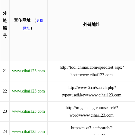
外
宣传网址
（
链
更换
外链地址
编
）
网址
号
http://tool.chinaz.com/speedtest.aspx?
21
www.cihai123.com
host=www.cihai123.com
http://www.6.cn/search.php?
22
www.cihai123.com
type=use&key=www.cihai123.com
http://m.gannang.com/search/?
23
www.cihai123.com
word=www.cihai123.com
http://m.zr7.net/search/?
24
www.cihai123.com