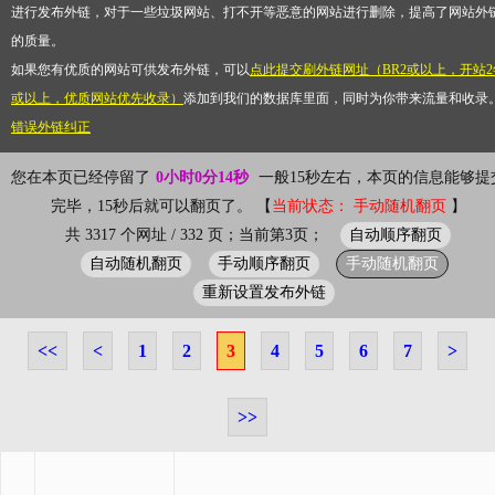
进行发布外链，对于一些垃圾网站、打不开等恶意的网站进行删除，提高了网站外
的质量。
如果您有优质的网站可供发布外链，可以
点此提交刷外链网址（BR2或以上，开站2
或以上，优质网站优先收录）
添加到我们的数据库里面，同时为你带来流量和收录
错误外链纠正
您在本页已经停留了
0小时0分14秒
一般15秒左右，本页的信息能够提
完毕，15秒后就可以翻页了。 【
当前状态： 手动随机翻页
】
自动顺序翻页
共 3317 个网址 / 332 页；当前第3页；
自动随机翻页
手动顺序翻页
手动随机翻页
重新设置发布外链
<<
<
1
2
3
4
5
6
7
>
>>