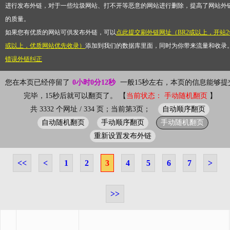
进行发布外链，对于一些垃圾网站、打不开等恶意的网站进行删除，提高了网站外
的质量。
如果您有优质的网站可供发布外链，可以
点此提交刷外链网址（BR2或以上，开站2
或以上，优质网站优先收录）
添加到我们的数据库里面，同时为你带来流量和收录
错误外链纠正
您在本页已经停留了
0小时0分12秒
一般15秒左右，本页的信息能够提
完毕，15秒后就可以翻页了。 【
当前状态： 手动随机翻页
】
自动顺序翻页
共 3332 个网址 / 334 页；当前第3页；
自动随机翻页
手动顺序翻页
手动随机翻页
重新设置发布外链
<<
<
1
2
3
4
5
6
7
>
>>