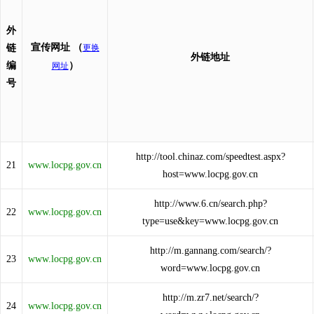
外
宣传网址
（
链
更换
外链地址
编
）
网址
号
http://tool.chinaz.com/speedtest.aspx?
21
www.locpg.gov.cn
host=www.locpg.gov.cn
http://www.6.cn/search.php?
22
www.locpg.gov.cn
type=use&key=www.locpg.gov.cn
http://m.gannang.com/search/?
23
www.locpg.gov.cn
word=www.locpg.gov.cn
http://m.zr7.net/search/?
24
www.locpg.gov.cn