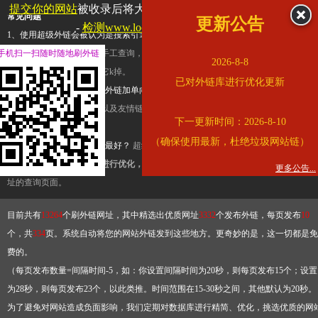
提交你的网站
被收录后将大幅提升流量和外链，
查看展示页面
常见问题
更新公告
-
检测www.locpg.gov.cn是否收录
1、使用超级外链会被认为是搜索引擎优化作弊吗？
超级外链只是一个简便而集成
手机扫一扫随时随地刷外链
查询工具，模拟的是正常手工查询，不是作弊。如果是作弊，那您可以使用超级外
2026-8-8
推广竞争对手的网址，让它k掉。
已对外链库进行优化更新
2、网站优化单纯依靠超级外链加单向链接可行吗？
网站优化不能单纯依靠超级外
链，需要结合普通的外链以及友情链接，您可以到站长论坛发布外链，到友情链接
下一更新时间：2026-8-10
台交换友情链接。
（确保使用最新，杜绝垃圾网站链）
3、如何使用超级外链效果最好？
超级外链不同于普通的外链，它是动态的链接，
有频繁使用超级外链工具进行优化，才能获得稳定的外链
，最终使搜索引擎收录带
更多公告...
址的查询页面。
目前共有
13264
个刷外链网址，其中精选出优质网址
3332
个发布外链，每页发布
10
个，共
334
页。系统自动将您的网站外链发到这些地方。更奇妙的是，这一切都是免
费的。
（每页发布数量=间隔时间-5，如：你设置间隔时间为20秒，则每页发布15个；设置
为28秒，则每页发布23个，以此类推。时间范围在15-30秒之间，其他默认为20秒。
为了避免对网站造成负面影响，我们定期对数据库进行精简、优化，挑选优质的网