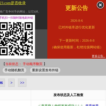
123.com是否收录
更新公告
推广竞争对手的网址，让它k掉。
交换友情链接。
手机扫一扫随时随地刷外链
2026-8-6
址的查询页面。
已对外链库进行优化更新
的。
下一更新时间：2026-8-8
链的质量。
（确保使用最新，杜绝垃圾网站链）
。
错误外链纠正
更多公告...
 【
当前状态： 手动顺序翻页
】
手动随机翻页
重新设置发布外链
06
>
>>
发布状态及人工检查