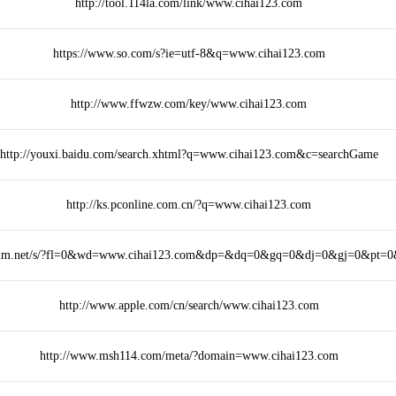
http://tool.114la.com/link/www.cihai123.com
https://www.so.com/s?ie=utf-8&q=www.cihai123.com
http://www.ffwzw.com/key/www.cihai123.com
http://youxi.baidu.com/search.xhtml?q=www.cihai123.com&c=searchGame
http://ks.pconline.com.cn/?q=www.cihai123.com
3mm.net/s/?fl=0&wd=www.cihai123.com&dp=&dq=0&gq=0&dj=0&gj=0&pt=
http://www.apple.com/cn/search/www.cihai123.com
http://www.msh114.com/meta/?domain=www.cihai123.com