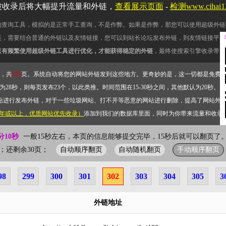
被收录后将大幅提升流量和外链，
查看展示页面
-
检测www.cihai
的查询工具，模拟的是正常手工查询，不是作弊。如果是作弊，那您可以使用超级外链
链，需要结合普通的外链以及友情链接，您可以到站长论坛发布外链，到友情链接平台
只有频繁使用超级外链工具进行优化，才能获得稳定的外链
，最终使搜索引擎收录带网
，共
332
页。系统自动将您的网站外链发到这些地方。更奇妙的是，这一切都是免费
28秒，则每页发布23个，以此类推。时间范围在15-30秒之间，其他默认为20秒。）
站进行发布外链，对于一些垃圾网站、打不开等恶意的网站进行删除，提高了网站外
2年或以上，优质网站优先收录）
添加到我们的数据库里面，同时为你带来流量和收录
分10秒
一般15秒左右，本页的信息能够提交完毕，15秒后就可以翻页了。
自动顺序翻页
自动随机翻页
手动顺序翻页
02页；还剩余30页；
98
299
300
301
302
303
304
305
3
外链地址