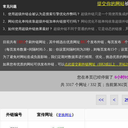
提交你的网站
常见问题
1、使用超级外链会被认为是搜索引擎优化作弊吗？
超级外链只是一个简便而集成
2、网站优化单纯依靠超级外链加单向链接可行吗？
网站优化不能单纯依靠超级外
3、如何使用超级外链效果最好？
超级外链不同于普通的外链，它是动态的链接，
目前共有
13212
个刷外链网址，其中精选出优质网址
3317
个发布外链，每页发布
10
个
（每页发布数量=间隔时间-5，如：你设置间隔时间为20秒，则每页发布15个；设置为
为了避免对网站造成负面影响，我们定期对数据库进行精简、优化，挑选优质的网
如果您有优质的网站可供发布外链，可以
点此提交刷外链网址（BR2或以上，开站
您在本页已经停留了
0小时0
共 3317 个网址 / 332 页；当前第3
<<
<
2
外链编号
宣传网址
（
）
更换网址