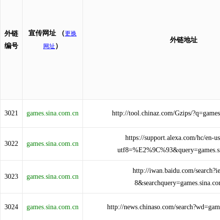
宣传网址
（
外链
更换
外链地址
编号
）
网址
3021
games.sina.com.cn
http://tool.chinaz.com/Gzips/?q=games
https://support.alexa.com/hc/en-us
3022
games.sina.com.cn
utf8=%E2%9C%93&query=games.si
http://iwan.baidu.com/search?i
3023
games.sina.com.cn
8&searchquery=games.sina.co
3024
games.sina.com.cn
http://news.chinaso.com/search?wd=gam