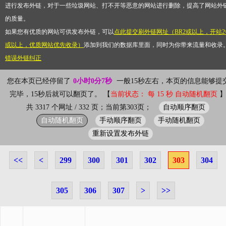
进行发布外链，对于一些垃圾网站、打不开等恶意的网站进行删除，提高了网站外
的质量。
如果您有优质的网站可供发布外链，可以
点此提交刷外链网址（BR2或以上，开站2
或以上，优质网站优先收录）
添加到我们的数据库里面，同时为你带来流量和收录
错误外链纠正
您在本页已经停留了
0小时0分7秒
一般15秒左右，本页的信息能够提
完毕，15秒后就可以翻页了。 【
当前状态： 每 15 秒 自动随机翻页
自动顺序翻页
共 3317 个网址 / 332 页；当前第303页；
自动随机翻页
手动顺序翻页
手动随机翻页
重新设置发布外链
<<
<
299
300
301
302
303
304
305
306
307
>
>>