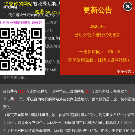
提交你的网站
被收录后将大幅提升流量和外链，
查看展示页面
常见问题
更新公告
-
检测games.sina.com.cn是否收录
1、使用超级外链会被认为是搜索引擎优化作弊吗？
超级外链只是一个简便而集成
手机扫一扫随时随地刷外链
查询工具，模拟的是正常手工查询，不是作弊。如果是作弊，那您可以使用超级外
2026-8-6
推广竞争对手的网址，让它k掉。
已对外链库进行优化更新
2、网站优化单纯依靠超级外链加单向链接可行吗？
网站优化不能单纯依靠超级外
链，需要结合普通的外链以及友情链接，您可以到站长论坛发布外链，到友情链接
下一更新时间：2026-8-8
台交换友情链接。
（确保使用最新，杜绝垃圾网站链）
3、如何使用超级外链效果最好？
超级外链不同于普通的外链，它是动态的链接，
有频繁使用超级外链工具进行优化，才能获得稳定的外链
，最终使搜索引擎收录带
更多公告...
址的查询页面。
目前共有
13212
个刷外链网址，其中精选出优质网址
3317
个发布外链，每页发布
10
个，共
332
页。系统自动将您的网站外链发到这些地方。更奇妙的是，这一切都是免
费的。
（每页发布数量=间隔时间-5，如：你设置间隔时间为20秒，则每页发布15个；设置
为28秒，则每页发布23个，以此类推。时间范围在15-30秒之间，其他默认为20秒。
为了避免对网站造成负面影响，我们定期对数据库进行精简、优化，挑选优质的网