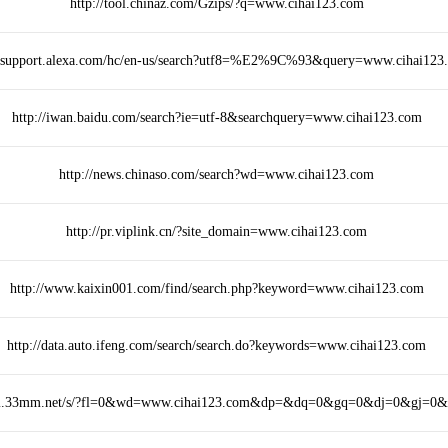
http://tool.chinaz.com/Gzips/?q=www.cihai123.com
//support.alexa.com/hc/en-us/search?utf8=%E2%9C%93&query=www.cihai123
http://iwan.baidu.com/search?ie=utf-8&searchquery=www.cihai123.com
http://news.chinaso.com/search?wd=www.cihai123.com
http://pr.viplink.cn/?site_domain=www.cihai123.com
http://www.kaixin001.com/find/search.php?keyword=www.cihai123.com
http://data.auto.ifeng.com/search/search.do?keywords=www.cihai123.com
/m.33mm.net/s/?fl=0&wd=www.cihai123.com&dp=&dq=0&gq=0&dj=0&gj=0