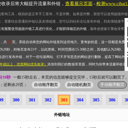
被收录后将大幅提升流量和外链，
查看展示页面
-
检测www.cihai
的查询工具，模拟的是正常手工查询，不是作弊。如果是作弊，那您可以使用超级外链
链，需要结合普通的外链以及友情链接，您可以到站长论坛发布外链，到友情链接平台
只有频繁使用超级外链工具进行优化，才能获得稳定的外链
，最终使搜索引擎收录带网
，共
332
页。系统自动将您的网站外链发到这些地方。更奇妙的是，这一切都是免费
28秒，则每页发布23个，以此类推。时间范围在15-30秒之间，其他默认为20秒。）
站进行发布外链，对于一些垃圾网站、打不开等恶意的网站进行删除，提高了网站外
2年或以上，优质网站优先收录）
添加到我们的数据库里面，同时为你带来流量和收录
分10秒
一般15秒左右，本页的信息能够提交完毕，15秒后就可以翻页了。
自动顺序翻页
自动随机翻页
手动顺序翻页
03页；还剩余29页；
99
300
301
302
303
304
305
306
3
外链地址