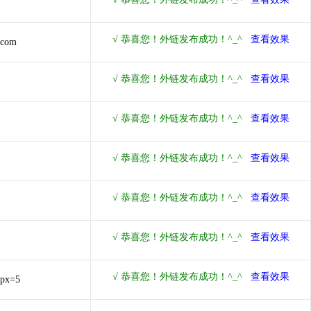
.com
&px=5