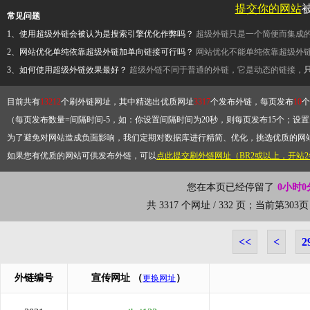
提交你的网站
常见问题
1、使用超级外链会被认为是搜索引擎优化作弊吗？
超级外链只是一个简便而集成
2、网站优化单纯依靠超级外链加单向链接可行吗？
网站优化不能单纯依靠超级外
3、如何使用超级外链效果最好？
超级外链不同于普通的外链，它是动态的链接，
目前共有
13212
个刷外链网址，其中精选出优质网址
3317
个发布外链，每页发布
10
个
（每页发布数量=间隔时间-5，如：你设置间隔时间为20秒，则每页发布15个；设置为
为了避免对网站造成负面影响，我们定期对数据库进行精简、优化，挑选优质的网
如果您有优质的网站可供发布外链，可以
点此提交刷外链网址（BR2或以上，开站
您在本页已经停留了
0小时0
共 3317 个网址 / 332 页；当前第3
<<
<
2
外链编号
宣传网址
（
）
更换网址