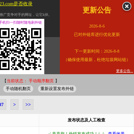
123.com是否收录
更新公告
推广竞争对手的网址，让它k掉。
交换友情链接。
手机扫一扫随时随地刷外链
2026-8-6
址的查询页面。
已对外链库进行优化更新
的。
下一更新时间：2026-8-8
链的质量。
（确保使用最新，杜绝垃圾网站链）
。
错误外链纠正
更多公告...
 【
当前状态： 手动顺序翻页
】
手动随机翻页
重新设置发布外链
07
>
>>
发布状态及人工检查