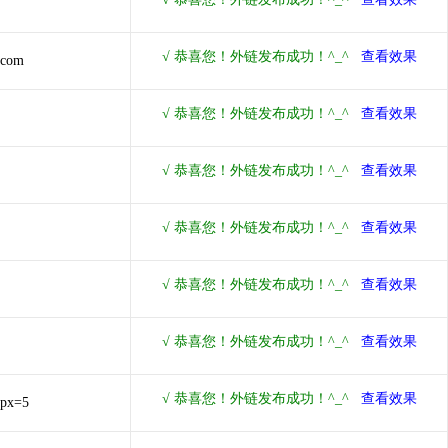
.com
&px=5