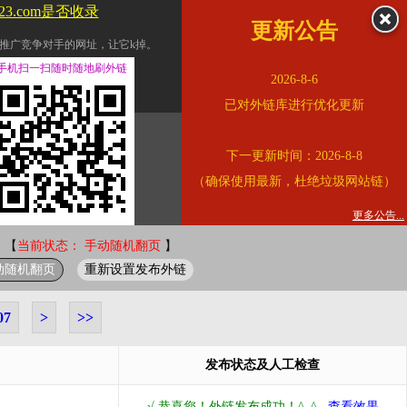
123.com是否收录
更新公告
推广竞争对手的网址，让它k掉。
交换友情链接。
手机扫一扫随时随地刷外链
2026-8-6
址的查询页面。
已对外链库进行优化更新
的。
下一更新时间：2026-8-8
链的质量。
（确保使用最新，杜绝垃圾网站链）
。
错误外链纠正
更多公告...
 【
当前状态： 手动随机翻页
】
动随机翻页
重新设置发布外链
07
>
>>
发布状态及人工检查