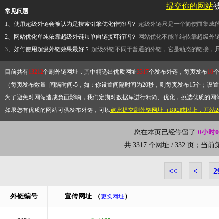
提交你的网站
常见问题
1、使用超级外链会被认为是搜索引擎优化作弊吗？
超级外链只是一个简便而集成
2、网站优化单纯依靠超级外链加单向链接可行吗？
网站优化不能单纯依靠超级外
3、如何使用超级外链效果最好？
超级外链不同于普通的外链，它是动态的链接，
目前共有
13212
个刷外链网址，其中精选出优质网址
3317
个发布外链，每页发布
10
个
（每页发布数量=间隔时间-5，如：你设置间隔时间为20秒，则每页发布15个；设置为
为了避免对网站造成负面影响，我们定期对数据库进行精简、优化，挑选优质的网
如果您有优质的网站可供发布外链，可以
点此提交刷外链网址（BR2或以上，开站
您在本页已经停留了
0小时
共 3317 个网址 / 332 页；当
<<
<
2
外链编号
宣传网址
（
）
更换网址