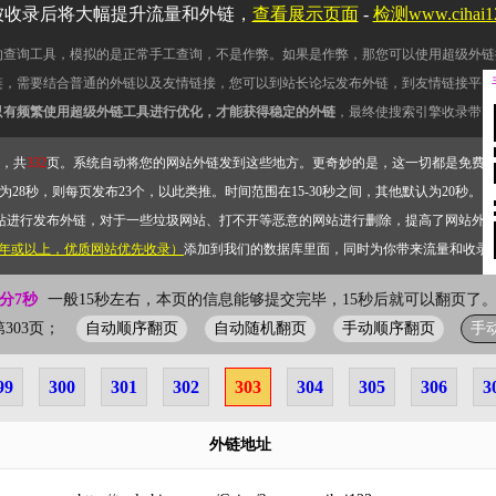
被收录后将大幅提升流量和外链，
查看展示页面
-
检测www.cihai
的查询工具，模拟的是正常手工查询，不是作弊。如果是作弊，那您可以使用超级外链
链，需要结合普通的外链以及友情链接，您可以到站长论坛发布外链，到友情链接平台
只有频繁使用超级外链工具进行优化，才能获得稳定的外链
，最终使搜索引擎收录带网
，共
332
页。系统自动将您的网站外链发到这些地方。更奇妙的是，这一切都是免费
28秒，则每页发布23个，以此类推。时间范围在15-30秒之间，其他默认为20秒。）
站进行发布外链，对于一些垃圾网站、打不开等恶意的网站进行删除，提高了网站外
2年或以上，优质网站优先收录）
添加到我们的数据库里面，同时为你带来流量和收录
0分7秒
一般15秒左右，本页的信息能够提交完毕，15秒后就可以翻页了。
自动顺序翻页
自动随机翻页
手动顺序翻页
手
前第303页；
99
300
301
302
303
304
305
306
3
外链地址