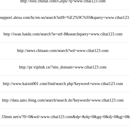
http://tool.chinaz.com/Gzips/?q=www.cihai123.com
//support.alexa.com/hc/en-us/search?utf8=%E2%9C%93&query=www.cihai123
http://iwan.baidu.com/search?ie=utf-8&searchquery=www.cihai123.com
http://news.chinaso.com/search?wd=www.cihai123.com
http://pr.viplink.cn/?site_domain=www.cihai123.com
http://www.kaixin001.com/find/search.php?keyword=www.cihai123.com
http://data.auto.ifeng.com/search/search.do?keywords=www.cihai123.com
/m.33mm.net/s/?fl=0&wd=www.cihai123.com&dp=&dq=0&gq=0&dj=0&gj=0