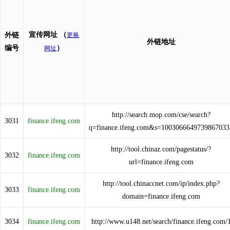
宣传网址
（
外链
更换
外链地址
编号
）
网址
http://search.mop.com/cse/search?
3031
finance.ifeng.com
q=finance.ifeng.com&s=1003066649739867033
http://tool.chinaz.com/pagestatus/?
3032
finance.ifeng.com
url=finance.ifeng.com
http://tool.chinaccnet.com/ip/index.php?
3033
finance.ifeng.com
domain=finance.ifeng.com
3034
finance.ifeng.com
http://www.u148.net/search/finance.ifeng.com/