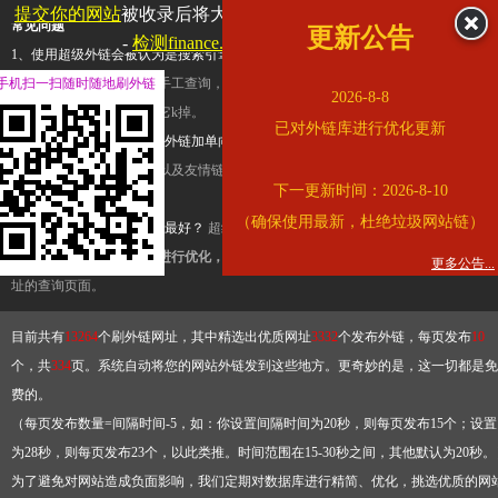
提交你的网站
被收录后将大幅提升流量和外链，
查看展示页面
常见问题
更新公告
-
检测finance.ifeng.com是否收录
1、使用超级外链会被认为是搜索引擎优化作弊吗？
超级外链只是一个简便而集成
手机扫一扫随时随地刷外链
查询工具，模拟的是正常手工查询，不是作弊。如果是作弊，那您可以使用超级外
2026-8-8
推广竞争对手的网址，让它k掉。
已对外链库进行优化更新
2、网站优化单纯依靠超级外链加单向链接可行吗？
网站优化不能单纯依靠超级外
链，需要结合普通的外链以及友情链接，您可以到站长论坛发布外链，到友情链接
下一更新时间：2026-8-10
台交换友情链接。
（确保使用最新，杜绝垃圾网站链）
3、如何使用超级外链效果最好？
超级外链不同于普通的外链，它是动态的链接，
有频繁使用超级外链工具进行优化，才能获得稳定的外链
，最终使搜索引擎收录带
更多公告...
址的查询页面。
目前共有
13264
个刷外链网址，其中精选出优质网址
3332
个发布外链，每页发布
10
个，共
334
页。系统自动将您的网站外链发到这些地方。更奇妙的是，这一切都是免
费的。
（每页发布数量=间隔时间-5，如：你设置间隔时间为20秒，则每页发布15个；设置
为28秒，则每页发布23个，以此类推。时间范围在15-30秒之间，其他默认为20秒。
为了避免对网站造成负面影响，我们定期对数据库进行精简、优化，挑选优质的网