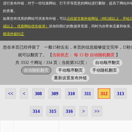
进行发布外链，对于一些垃圾网站、打不开等恶意的网站进行删除，提高了网站外
的质量。
如果您有优质的网站可供发布外链，可以
点此提交刷外链网址（BR2或以上，开站2
或以上，优质网站优先收录）
添加到我们的数据库里面，同时为你带来流量和收录
错误外链纠正
您在本页已经停留了
一般15秒左右，本页的信息能够提交完毕，15秒
就可以翻页了。 【
当前状态： 每 15 秒 自动随机翻页
】
自动顺序翻页
共 3332 个网址 / 334 页；当前第312页；
自动随机翻页
手动顺序翻页
手动随机翻页
重新设置发布外链
<<
<
308
309
310
311
312
313
314
315
316
>
>>