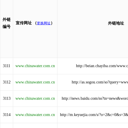
外链
宣传网址
（
）
更换网址
外链地址
编号
3111
www.chinawater.com.cn
http://beian.chayiba.com/www.
3112
www.chinawater.com.cn
http://as.sogou.com/so?query=ww
3113
www.chinawater.com.cn
http://news.baidu.com/ns?tn=news&wor
3114
www.chinawater.com.cn
http://m.keyuejia.com/s/?o=2&c=0&s=3