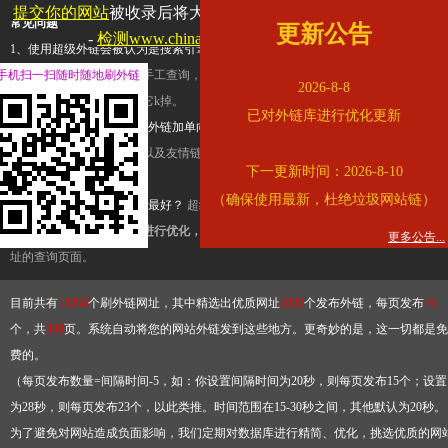
提交你的网站
被收录后将大幅提升流量和外链，
查看展示页面
常见问题
更新公告
-
检测www.chinawater.com.cn是否收录
1、使用超级外链会被认为是搜索引擎优化作弊吗？
超级外链只是一个简便而集成
手机扫一扫随时随地刷外链
查询工具，模拟的是正常手工查询，不是作弊。如果是作弊，那您可以使用超级外
2026-8-8
推广竞争对手的网址，让它k掉。
已对外链库进行优化更新
2、网站优化单纯依靠超级外链加单向链接可行吗？
网站优化不能单纯依靠超级外
链，需要结合普通的外链以及友情链接，您可以到站长论坛发布外链，到友情链接
下一更新时间：2026-8-10
台交换友情链接。
（确保使用最新，杜绝垃圾网站链）
3、如何使用超级外链效果最好？
超级外链不同于普通的外链，它是动态的链接，
有频繁使用超级外链工具进行优化，才能获得稳定的外链
，最终使搜索引擎收录带
更多公告...
址的查询页面。
目前共有
13264
个刷外链网址，其中精选出优质网址
3332
个发布外链，每页发布
10
个，共
334
页。系统自动将您的网站外链发到这些地方。更奇妙的是，这一切都是免
费的。
（每页发布数量=间隔时间-5，如：你设置间隔时间为20秒，则每页发布15个；设置
为28秒，则每页发布23个，以此类推。时间范围在15-30秒之间，其他默认为20秒。
为了避免对网站造成负面影响，我们定期对数据库进行精简、优化，挑选优质的网