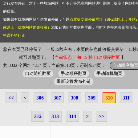
进行发布外链，对于一些垃圾网站、打不开等恶意的网站进行删除，提高了网站外
的质量。
如果您有优质的网站可供发布外链，可以
点此提交刷外链网址（BR2或以上，开站2
或以上，优质网站优先收录）
添加到我们的数据库里面，同时为你带来流量和收录
错误外链纠正
您在本页已经停留了
一般15秒左右，本页的信息能够提交完毕，15秒
就可以翻页了。 【
当前状态： 每 15 秒 自动顺序翻页
】
自动顺序翻
共 3332 个网址 / 334 页；当前第310页；还剩余24页；
自动随机翻页
手动顺序翻页
手动随机翻页
重新设置发布外链
<<
<
306
307
308
309
310
311
312
313
314
>
>>