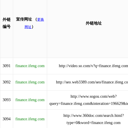
宣传网址
（
外链
更换
外链地址
编号
）
网址
3091
finance.ifeng.com
http://video.so.com/v?q=finance.ifeng.co
3092
finance.ifeng.com
http://seo.web3389.com/seo/finance.ifeng.c
http://www.sogou.com/web?
3093
finance.ifeng.com
query=finance.ifeng.com&interation=196629&i
http://www.360doc.com/search.html?
3094
finance.ifeng.com
type=0&word=finance.ifeng.com