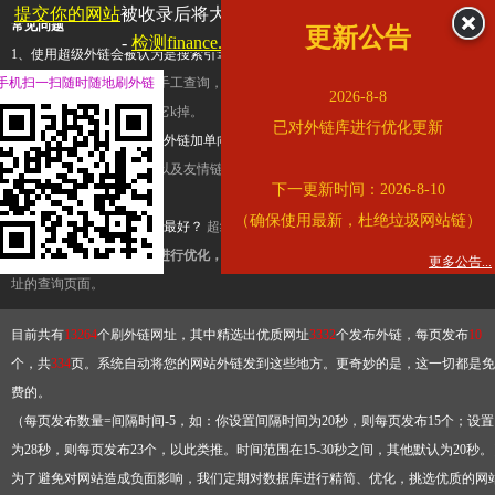
提交你的网站
被收录后将大幅提升流量和外链，
查看展示页面
常见问题
更新公告
-
检测finance.ifeng.com是否收录
1、使用超级外链会被认为是搜索引擎优化作弊吗？
超级外链只是一个简便而集成
手机扫一扫随时随地刷外链
查询工具，模拟的是正常手工查询，不是作弊。如果是作弊，那您可以使用超级外
2026-8-8
推广竞争对手的网址，让它k掉。
已对外链库进行优化更新
2、网站优化单纯依靠超级外链加单向链接可行吗？
网站优化不能单纯依靠超级外
链，需要结合普通的外链以及友情链接，您可以到站长论坛发布外链，到友情链接
下一更新时间：2026-8-10
台交换友情链接。
（确保使用最新，杜绝垃圾网站链）
3、如何使用超级外链效果最好？
超级外链不同于普通的外链，它是动态的链接，
有频繁使用超级外链工具进行优化，才能获得稳定的外链
，最终使搜索引擎收录带
更多公告...
址的查询页面。
目前共有
13264
个刷外链网址，其中精选出优质网址
3332
个发布外链，每页发布
10
个，共
334
页。系统自动将您的网站外链发到这些地方。更奇妙的是，这一切都是免
费的。
（每页发布数量=间隔时间-5，如：你设置间隔时间为20秒，则每页发布15个；设置
为28秒，则每页发布23个，以此类推。时间范围在15-30秒之间，其他默认为20秒。
为了避免对网站造成负面影响，我们定期对数据库进行精简、优化，挑选优质的网