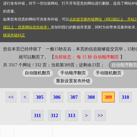
进行发布外链，对于一些垃圾网站、打不开等恶意的网站进行删除，提高了网站外
的质量。
如果您有优质的网站可供发布外链，可以
点此提交刷外链网址（BR2或以上，开站2
或以上，优质网站优先收录）
添加到我们的数据库里面，同时为你带来流量和收录
错误外链纠正
您在本页已经停留了
一般15秒左右，本页的信息能够提交完毕，15秒
就可以翻页了。 【
当前状态： 每 15 秒 自动顺序翻页
】
自动顺序翻
共 3317 个网址 / 332 页；当前第309页；还剩余23页；
自动随机翻页
手动顺序翻页
手动随机翻页
重新设置发布外链
<<
<
305
306
307
308
309
310
311
312
313
>
>>