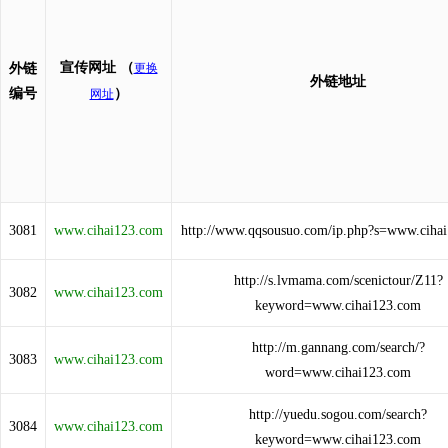
宣传网址
（
外链
更换
外链地址
编号
）
网址
3081
www.cihai123.com
http://www.qqsousuo.com/ip.php?s=www.ciha
http://s.lvmama.com/scenictour/Z11?
3082
www.cihai123.com
keyword=www.cihai123.com
http://m.gannang.com/search/?
3083
www.cihai123.com
word=www.cihai123.com
http://yuedu.sogou.com/search?
3084
www.cihai123.com
keyword=www.cihai123.com