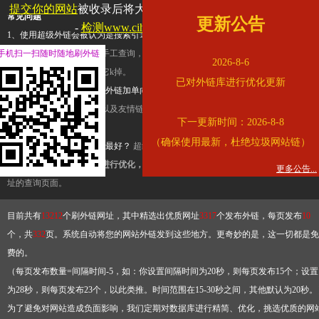
提交你的网站
被收录后将大幅提升流量和外链，
查看展示页面
常见问题
更新公告
-
检测www.cihai123.com是否收录
1、使用超级外链会被认为是搜索引擎优化作弊吗？
超级外链只是一个简便而集成
手机扫一扫随时随地刷外链
查询工具，模拟的是正常手工查询，不是作弊。如果是作弊，那您可以使用超级外
2026-8-6
推广竞争对手的网址，让它k掉。
已对外链库进行优化更新
2、网站优化单纯依靠超级外链加单向链接可行吗？
网站优化不能单纯依靠超级外
链，需要结合普通的外链以及友情链接，您可以到站长论坛发布外链，到友情链接
下一更新时间：2026-8-8
台交换友情链接。
（确保使用最新，杜绝垃圾网站链）
3、如何使用超级外链效果最好？
超级外链不同于普通的外链，它是动态的链接，
有频繁使用超级外链工具进行优化，才能获得稳定的外链
，最终使搜索引擎收录带
更多公告...
址的查询页面。
目前共有
13212
个刷外链网址，其中精选出优质网址
3317
个发布外链，每页发布
10
个，共
332
页。系统自动将您的网站外链发到这些地方。更奇妙的是，这一切都是免
费的。
（每页发布数量=间隔时间-5，如：你设置间隔时间为20秒，则每页发布15个；设置
为28秒，则每页发布23个，以此类推。时间范围在15-30秒之间，其他默认为20秒。
为了避免对网站造成负面影响，我们定期对数据库进行精简、优化，挑选优质的网