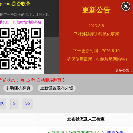
feng.com是否收录
更新公告
推广竞争对手的网址，让它k掉。
交换友情链接。
手机扫一扫随时随地刷外链
2026-8-8
址的查询页面。
已对外链库进行优化更新
的。
下一更新时间：2026-8-10
链的质量。
（确保使用最新，杜绝垃圾网站链）
。
错误外链纠正
更多公告...
当前状态： 每 15 秒 自动顺序翻页
】
手动随机翻页
重新设置发布外链
13
>
>>
发布状态及人工检查