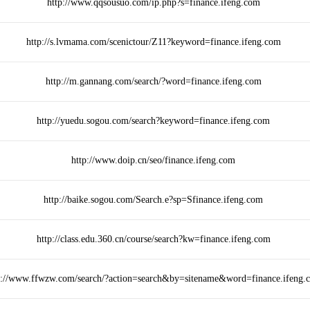
http://www.qqsousuo.com/ip.php?s=finance.ifeng.com
http://s.lvmama.com/scenictour/Z11?keyword=finance.ifeng.com
http://m.gannang.com/search/?word=finance.ifeng.com
http://yuedu.sogou.com/search?keyword=finance.ifeng.com
http://www.doip.cn/seo/finance.ifeng.com
http://baike.sogou.com/Search.e?sp=Sfinance.ifeng.com
http://class.edu.360.cn/course/search?kw=finance.ifeng.com
p://www.ffwzw.com/search/?action=search&by=sitename&word=finance.ifeng.