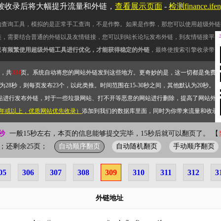
被收录后将大幅提升流量和外链，
查看展示页面
-
检测finance.i
的查询工具，模拟的是正常手工查询，不是作弊。如果是作弊，那您可以使用超级外链
链，需要结合普通的外链以及友情链接，您可以到站长论坛发布外链，到友情链接平台
只有频繁使用超级外链工具进行优化，才能获得稳定的外链
，最终使搜索引擎收录带网
，共
334
页。系统自动将您的网站外链发到这些地方。更奇妙的是，这一切都是免费
28秒，则每页发布23个，以此类推。时间范围在15-30秒之间，其他默认为20秒。）
站进行发布外链，对于一些垃圾网站、打不开等恶意的网站进行删除，提高了网站外
2年或以上，优质网站优先收录）
添加到我们的数据库里面，同时为你带来流量和收录
秒
一般15秒左右，本页的信息能够提交完毕，15秒后就可以翻页了。 【
自动顺序翻页
自动随机翻页
手动顺序翻页
09页；还剩余25页；
05
306
307
308
309
310
311
312
3
外链地址