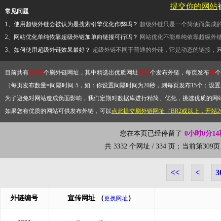
提交你的网站
常见问题
1、使用超级外链会被认为是搜索引擎优化作弊吗？
超级外链只是一个简便而集成
2、网站优化单纯依靠超级外链加单向链接可行吗？
网站优化不能单纯依靠超级外
3、如何使用超级外链效果最好？
超级外链不同于普通的外链，它是动态的链接，
目前共有
13264
个刷外链网址，其中精选出优质网址
3332
个发布外链，每页发布
10
个
（每页发布数量=间隔时间-5，如：你设置间隔时间为20秒，则每页发布15个；设置为
为了避免对网站造成负面影响，我们定期对数据库进行精简、优化，挑选优质的网
如果您有优质的网站可供发布外链，可以
点此提交刷外链网址（BR2或以上，开站
您在本页已经停留了
0小时0分14
共 3332 个网址 / 334 页；当前第3
<<
<
3
外链编号
宣传网址
（
）
更换网址