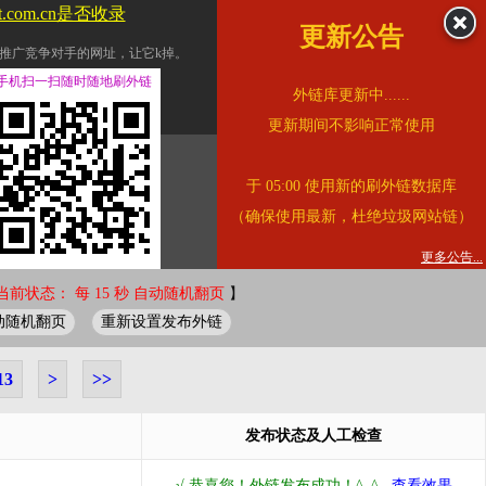
tt.com.cn是否收录
更新公告
推广竞争对手的网址，让它k掉。
交换友情链接。
手机扫一扫随时随地刷外链
外链库更新中......
址的查询页面。
更新期间不影响正常使用
的。
于 05:00 使用新的刷外链数据库
链的质量。
（确保使用最新，杜绝垃圾网站链）
。
错误外链纠正
更多公告...
当前状态： 每 15 秒 自动随机翻页
】
动随机翻页
重新设置发布外链
13
>
>>
发布状态及人工检查