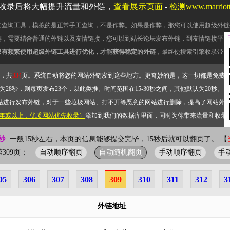
收录后将大幅提升流量和外链，
查看展示页面
-
检测www.marrio
的查询工具，模拟的是正常手工查询，不是作弊。如果是作弊，那您可以使用超级外链
链，需要结合普通的外链以及友情链接，您可以到站长论坛发布外链，到友情链接平台
只有频繁使用超级外链工具进行优化，才能获得稳定的外链
，最终使搜索引擎收录带网
，共
334
页。系统自动将您的网站外链发到这些地方。更奇妙的是，这一切都是免费
28秒，则每页发布23个，以此类推。时间范围在15-30秒之间，其他默认为20秒。）
站进行发布外链，对于一些垃圾网站、打不开等恶意的网站进行删除，提高了网站外
2年或以上，优质网站优先收录）
添加到我们的数据库里面，同时为你带来流量和收录
秒
一般15秒左右，本页的信息能够提交完毕，15秒后就可以翻页了。 【
自动顺序翻页
自动随机翻页
手动顺序翻页
手
前第309页；
05
306
307
308
309
310
311
312
3
外链地址