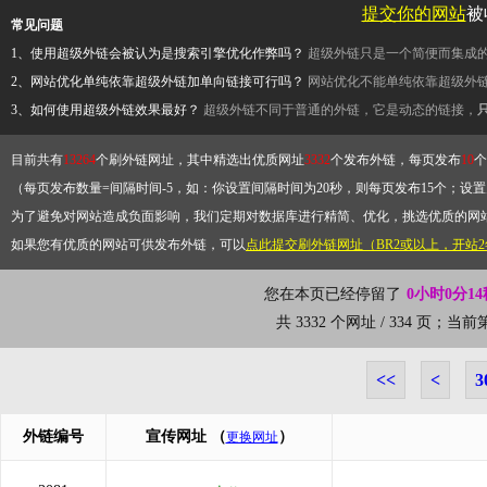
提交你的网站
被
常见问题
1、使用超级外链会被认为是搜索引擎优化作弊吗？
超级外链只是一个简便而集成
2、网站优化单纯依靠超级外链加单向链接可行吗？
网站优化不能单纯依靠超级外
3、如何使用超级外链效果最好？
超级外链不同于普通的外链，它是动态的链接，
目前共有
13264
个刷外链网址，其中精选出优质网址
3332
个发布外链，每页发布
10
个
（每页发布数量=间隔时间-5，如：你设置间隔时间为20秒，则每页发布15个；设置为
为了避免对网站造成负面影响，我们定期对数据库进行精简、优化，挑选优质的网
如果您有优质的网站可供发布外链，可以
点此提交刷外链网址（BR2或以上，开站
您在本页已经停留了
0小时0分14
共 3332 个网址 / 334 页；当
<<
<
3
外链编号
宣传网址
（
）
更换网址