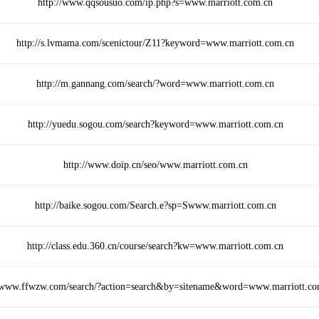
http://www.qqsousuo.com/ip.php?s=www.marriott.com.cn
http://s.lvmama.com/scenictour/Z11?keyword=www.marriott.com.cn
http://m.gannang.com/search/?word=www.marriott.com.cn
http://yuedu.sogou.com/search?keyword=www.marriott.com.cn
http://www.doip.cn/seo/www.marriott.com.cn
http://baike.sogou.com/Search.e?sp=Swww.marriott.com.cn
http://class.edu.360.cn/course/search?kw=www.marriott.com.cn
//www.ffwzw.com/search/?action=search&by=sitename&word=www.marriott.co